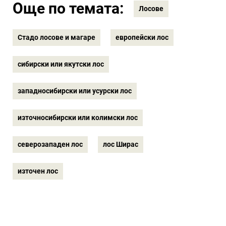
Още по темата:
Лосове
Стадо лосове и магаре
европейски лос
сибирски или якутски лос
западносибирски или усурски лос
източносибирски или колимски лос
северозападен лос
лос Ширас
източен лос