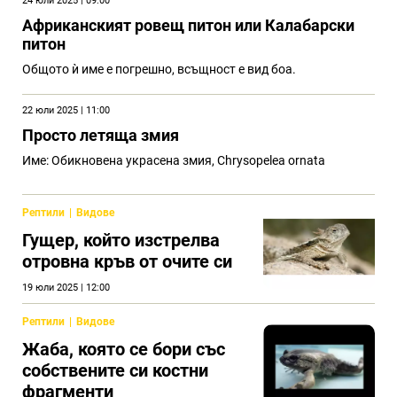
24 юли 2025 | 09:00
Африканският ровещ питон или Калабарски
питон
Общото ѝ име е погрешно, всъщност е вид боа.
22 юли 2025 | 11:00
Просто летяща змия
Име: Обикновена украсена змия, Chrysopelea ornata
Рептили
Видове
Гущер, който изстрелва
отровна кръв от очите си
19 юли 2025 | 12:00
Рептили
Видове
Жаба, която се бори със
собствените си костни
фрагменти