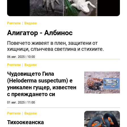
Рептили
Видове
Алигатор - Албинос
Повечето живеят в плен, защитени от
хищници, слънчева светлина и стихиите.
06 авг. 2025 | 10:00
Рептили
Видове
Чудовището Гила
(Heloderma suspectum) e
уникален гущер, известен
с преяждането си
01 авг. 2025 | 11:00
Рептили
Видове
Тихоокеанска