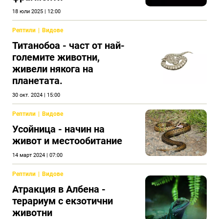
18 юли 2025 | 12:00
Рептили
Видове
Титанобоа - част от най-
големите животни,
живели някога на
планетата.
30 окт. 2024 | 15:00
Рептили
Видове
Усойница - начин на
живот и местообитание
14 март 2024 | 07:00
Рептили
Видове
Атракция в Албена -
терариум с екзотични
животни