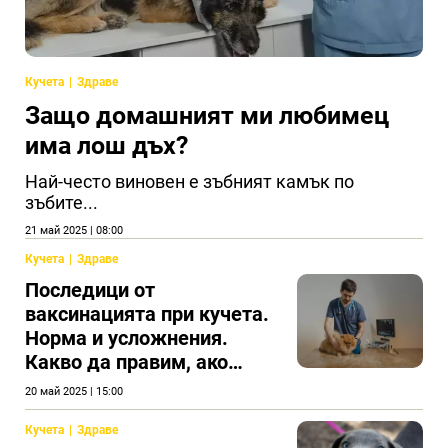
Кучета
Здраве
Защо домашният ми любимец
има лош дъх?
Най-често виновен е зъбният камък по
зъбите...
21 май 2025 | 08:00
Кучета
Здраве
Последици от
ваксинацията при кучета.
Норма и усложнения.
Какво да правим, ако
всичко е лошо?
20 май 2025 | 15:00
Кучета
Здраве