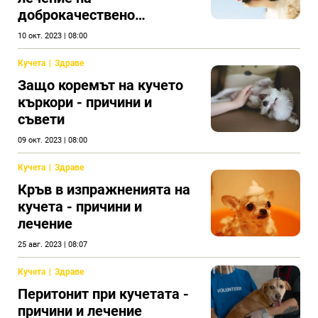
доброкачествено
образувание
10 окт. 2023 | 08:00
Кучета
Здраве
Защо коремът на кучето
къркори - причини и
съвети
09 окт. 2023 | 08:00
Кучета
Здраве
Кръв в изпражненията на
кучета - причини и
лечение
25 авг. 2023 | 08:07
Кучета
Здраве
Перитонит при кучетата -
причини и лечение