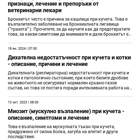
признаци, лечение и препоръки от
ветеринарни лекари
Бронхитът често е причина за кашлица при кучета. Това е
възпалително заболяване на бронхиалната лигавица
(“трахета” ). Прочетете, за да научите как да предотвратите
това, за какви симптоми да внимавате и дали бронхитът е
заразен при кучета.
18 ян. 2024 | 07:00
Дихателна недостатъчност при кучета и котки
- описание, причини и лечение
Дихателната (респираторна) недостатъчност при кучета и
котки е патологично състояние, при което белите дробове
на животното не осигуряват нормален кръвно-газов
състав, но това се постига поради интензивната работа на
външния дихателен апарат и сърцето, което намалява
функционалните характеристики на тялото.
13 окт. 2023 | 08:00
Миозит (мускулно възпаление) при кучета -
описание, симптоми и лечение
Това е възпаление на мускулната тъкан при кучета,
придружено от силна болка, загуба на апетит и други
последствия.