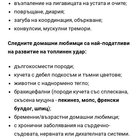
възпаление на лигавицата на устата и очите;
повръщане, диария;
загуба на координация, объркване;
конвулсии, мускулни тремори.
Следните домашни любимци са най-податливи
на развитие на топлинен удар:
дългокосмести породи;
кучета с дебел подкосъм и тъмни цветове;
животни с наднормено тегло;
брахицефални (породи кучета със сплескана,
скъсена муцуна -
пекинез, мопс, френски
булдог, шпиц
);
бременни/възрастни домашни любимци;
с хронични заболявания на сърдечно-
съдовата, нервната или дихателната системи.