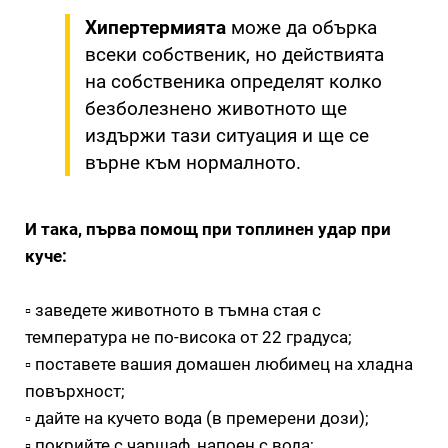
Хипертермията
може да обърка
всеки собственик, но действията
на собственика определят колко
безболезнено животното ще
издържи тази ситуация и ще се
върне към нормалното.
И така, първа помощ при топлинен удар при
куче:
⠀
▫ заведете животното в тъмна стая с
температура не по-висока от 22 градуса;
▫ поставете вашия домашен любимец на хладна
повърхност;
▫ дайте на кучето вода (в премерени дози);
▫ покрийте с чаршаф, напоен с вода;