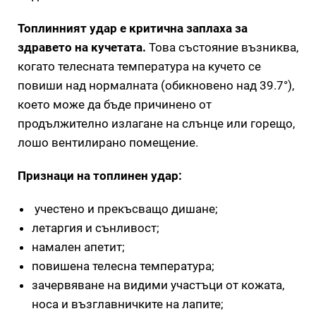
Топлинният удар е критична заплаха за
здравето на кучетата.
Това състояние възниква,
когато телесната температура на кучето се
повиши над нормалната (обикновено над 39.7°),
което може да бъде причинено от
продължително излагане на слънце или горещо,
лошо вентилирано помещение.
Признаци на топлинен удар:
учестено и прекъсващо дишане;
летаргия и сънливост;
намален апетит;
повишена телесна температура;
зачервяване на видими участъци от кожата,
носа и възглавничките на лапите;