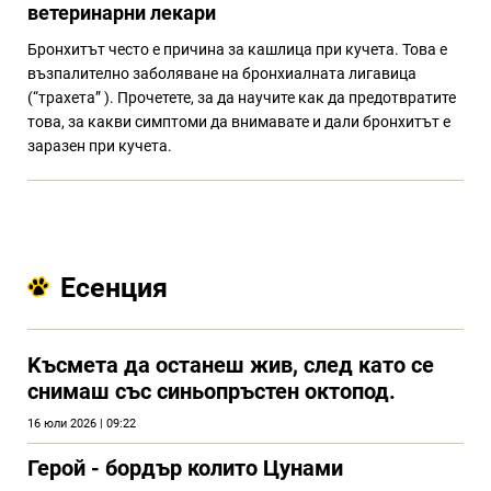
ветеринарни лекари
Бронхитът често е причина за кашлица при кучета. Това е
възпалително заболяване на бронхиалната лигавица
(“трахета” ). Прочетете, за да научите как да предотвратите
това, за какви симптоми да внимавате и дали бронхитът е
заразен при кучета.
Есенция
Kъсмета да останеш жив, след като се
снимаш със синьопръстен октопод.
16 юли 2026 | 09:22
Герой - бордър колито Цунами