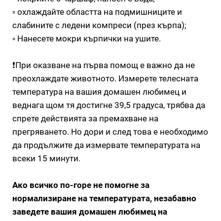
▫ охлаждайте областта на подмишниците и
слабините с ледени компреси (през кърпа);
▫ Нанесете мокри кърпички на ушите.
⠀
❗При оказване на първа помощ е важно да не
преохлаждате животното. Измерете телесната
температура на вашия домашен любимец и
веднага щом тя достигне 39,5 градуса, трябва да
спрете действията за премахване на
прегряването. Но дори и след това е необходимо
да продължите да измервате температурата на
всеки 15 минути.
⠀
Ако всичко по-горе не помогне за
нормализиране на температурата, незабавно
заведете вашия домашен любимец на