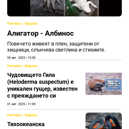
Рептили
Видове
Алигатор - Албинос
Повечето живеят в плен, защитени от
хищници, слънчева светлина и стихиите.
06 авг. 2025 | 10:00
Рептили
Видове
Чудовището Гила
(Heloderma suspectum) e
уникален гущер, известен
с преяждането си
01 авг. 2025 | 11:00
Рептили
Видове
Тихоокеанска