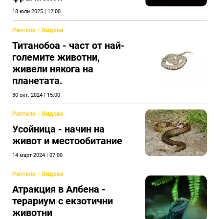
18 юли 2025 | 12:00
Рептили
Видове
Титанобоа - част от най-
големите животни,
живели някога на
планетата.
30 окт. 2024 | 15:00
Рептили
Видове
Усойница - начин на
живот и местообитание
14 март 2024 | 07:00
Рептили
Видове
Атракция в Албена -
терариум с екзотични
животни