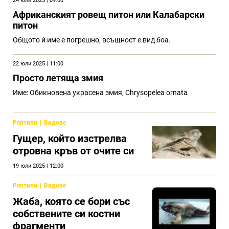
24 юли 2025 | 09:00
Африканският ровещ питон или Калабарски
питон
Общото ѝ име е погрешно, всъщност е вид боа.
22 юли 2025 | 11:00
Просто летяща змия
Име: Обикновена украсена змия, Chrysopelea ornata
Рептили
Видове
Гущер, който изстрелва
отровна кръв от очите си
19 юли 2025 | 12:00
Рептили
Видове
Жаба, която се бори със
собствените си костни
фрагменти