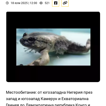
18 юли 2025 | 12:00
521
Местообитание: от югозападна Нигерия през
запад и югозапад Камерун и Екваториална
Гвинея до Демократична република Конго и