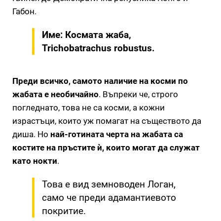
Габон.
Име: Космата жаба,
Trichobatrachus robustus.
Преди всичко, самото наличие на косми по
жабата е необичайно
. Въпреки че, строго
погледнато, това не са косми, а кожни
израстъци, които уж помагат на съществото да
диша. Но
най-готината черта на жабата са
костите на пръстите ѝ, които могат да служат
като нокти
.
Това е вид земноводен Логан,
само че преди адамантиевото
покритие.