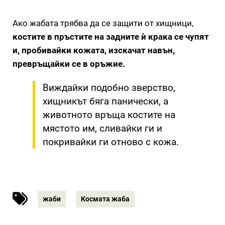
Ако жабата трябва да се защити от хищници,
костите в пръстите на задните ѝ крака се чупят
и, пробивайки кожата, изскачат навън,
превръщайки се в оръжие.
Виждайки подобно зверство,
хищникът бяга панически, а
животното връща костите на
мястото им, сливайки ги и
покривайки ги отново с кожа.
жаби
Космата жаба