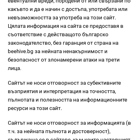
евентуални вреди, породени от или свързани по
какъвто и да е начин с достъпа, употребата или
невъзможността за употреба на този сайт.
Цялата информация на сайта се предоставя в
съответствие с действащото българско
законодателство, без гаранция от страна на
beehive.bg за нейната ненакърнимост и
безопасност от злонамерени атаки на трети
лица.
Сайтът не носи отговорност за субективните
възприятия и интерпретация на точността,
пълнотата и полезността на информационните
ресурси на този сайт.
Сайтът не носи отговорност за информацията (в
т.ч. за нейната пълнота и достоверност),
съдържаща се в сайтове, към които настоящият