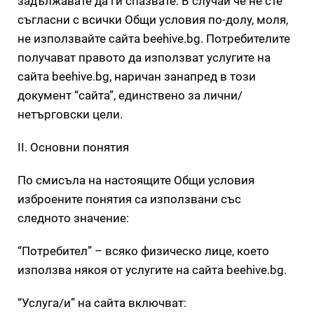
задължавате да ги спазвате. В случай че не сте
съгласни с всички Общи условия по-долу, моля,
не използвайте сайта beehive.bg. Потребителите
получават правото да използват услугите на
сайта beehive.bg, наричан занапред в този
документ “сайта”, единствено за лични/
нетърговски цели.
II. Основни понятия
По смисъла на настоящите Общи условия
изброените понятия са използвани със
следното значение:
“Потребител” – всяко физическо лице, което
използва някоя от услугите на сайта beehive.bg.
“Услуга/и” на сайта включват: