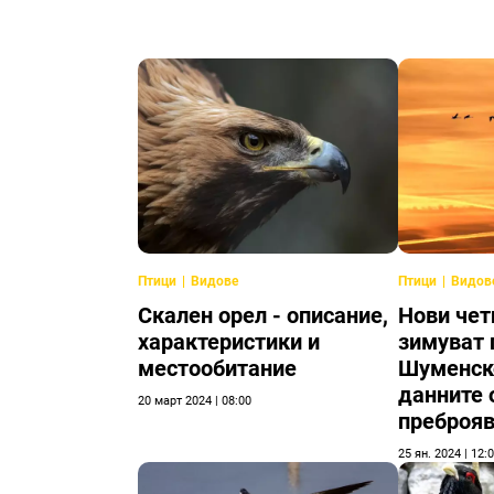
Птици
Видове
Птици
Видов
Скален орел - описание,
Нови чет
характеристики и
зимуват 
местообитание
Шуменско
данните 
20 март 2024 | 08:00
преброя
25 ян. 2024 | 12: