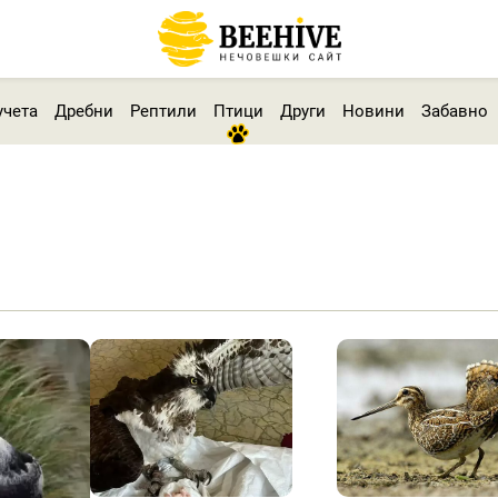
учета
Дребни
Рептили
Птици
Други
Новини
Забавно