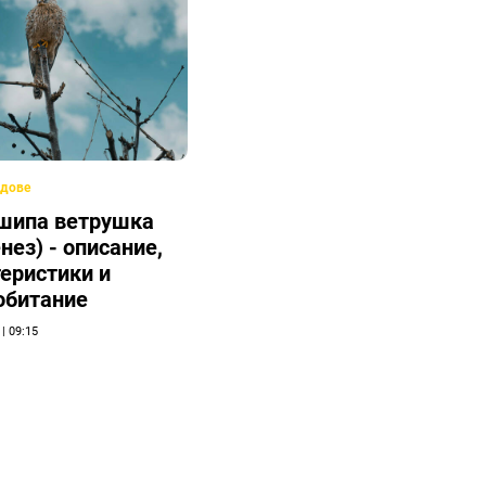
дове
шипа ветрушка
нез) - описание,
еристики и
обитание
 | 09:15