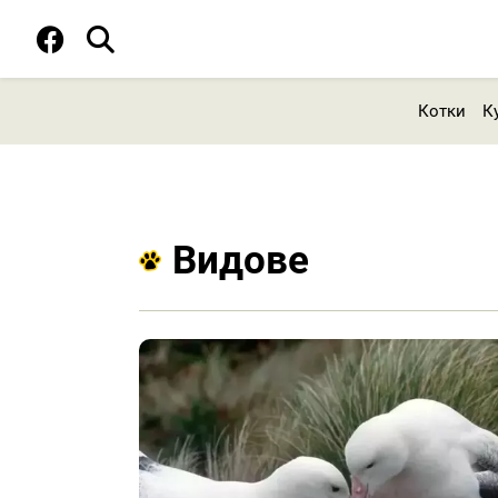
Котки
К
Видове