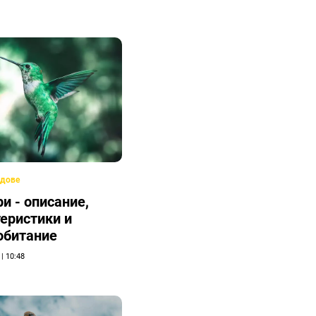
дове
и - описание,
еристики и
обитание
 | 10:48