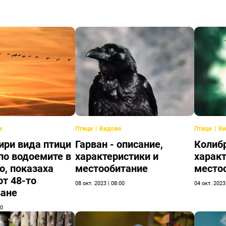
е
Птици
Видове
Птици
Ви
ири вида птици
Гарван - описание,
Колибр
по водоемите в
характеристики и
характ
, показаха
местообитание
место
от 48-то
08 окт. 2023 | 08:00
04 окт. 2023
ване
00