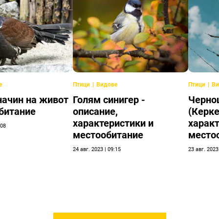
е
Птици
Видове
Птици
Ви
 начин на живот
Голям синигер -
Черно
битание
описание,
(Керке
характеристики и
характ
:08
местообитание
место
24 авг. 2023 | 09:15
23 авг. 2023