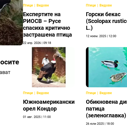
Птици
Видове
Птици
Видове
Eкспертите на
Горски бекас
РИОСВ – Русе
(Scolopax rustic
спасиха критично
L.)
застрашена птица
12 ноем. 2025 | 12:00
22 апр. 2026 | 09:18
росите
тават
Птици
Видове
Птици
Видове
Южноамерикански
Обикновена ди
орел Кондор
патица
(зеленоглавка)
01 авг. 2025 | 11:00
26 юли 2025 | 18:00