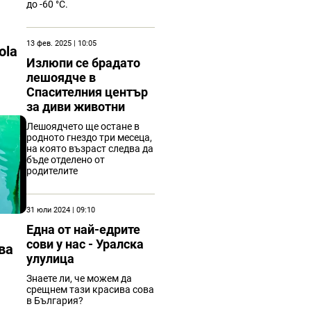
до -60 °C.
13 фев. 2025 | 10:05
ola
Излюпи се брадато
лешоядче в
Спасителния център
за диви животни
Лешоядчето ще остане в
родното гнездо три месеца,
на която възраст следва да
бъде отделено от
родителите
31 юли 2024 | 09:10
Една от най-едрите
сови у нас - Уралска
ва
улулица
Знаете ли, че можем да
срещнем тази красива сова
в България?