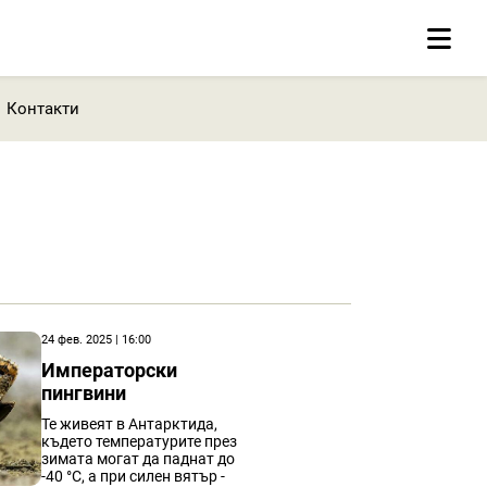
Контакти
24 фев. 2025 | 16:00
Императорски
пингвини
Те живеят в Антарктида,
където температурите през
зимата могат да паднат до
-40 °C, а при силен вятър -