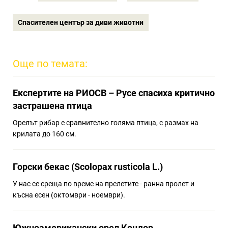
Спасителен център за диви животни
Още по темата:
Eкспертите на РИОСВ – Русе спасиха критично
застрашена птица
Орелът рибар е сравнително голяма птица, с размах на
крилата до 160 см.
Горски бекас (Scolopax rusticola L.)
У нас се среща по време на прелетите - ранна пролет и
късна есен (октомври - ноември).
Южноамерикански орел Кондор