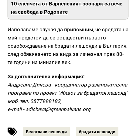
10 еленчета от Варненският зоопарк са вече
на свобода в Родопите
Използваме случая да припомним, че средата на
май предстои да се осъществи първото
освобождаване на брадати лешояди в България,
след обявяването на вида за изчезнал през 80-
те години на миналия век.
За допълнителна информация:
Андреана Дичева - координатор размножителна
програма по проект "Живот за брадатия лешояд"
моб. тел. 0877999192,
e-mail - adicheva@greenbalkans.org
Белоглави лешояди
брадати лешояди