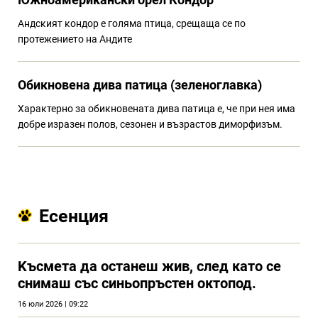
Андският кондор е голяма птица, срещаща се по
протежението на Андите
Обикновена дива патица (зеленоглавка)
Характерно за обикновената дива патица е, че при нея има
добре изразен полов, сезонен и възрастов диморфизъм.
Есенция
Kъсмета да останеш жив, след като се
снимаш със синьопръстен октопод.
16 юли 2026 | 09:22