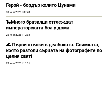
Герой - бордър колито Цунами
30 юни 2026 | 09:43
🐍Много бразилци отглеждат
императорската боа у дома.
26 юни 2026 | 10:33
🌊 Първи стъпки в дълбокото: Снимката,
която разтопи сърцата на фотографите по
целия свят!
23 юни 2026 | 15:15