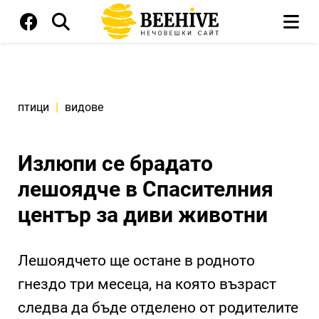
птици
|
видове
Излюпи се брадато
лешоядче в Спасителния
център за диви животни
Лешоядчето ще остане в родното
гнездо три месеца, на която възраст
следва да бъде отделено от родителите