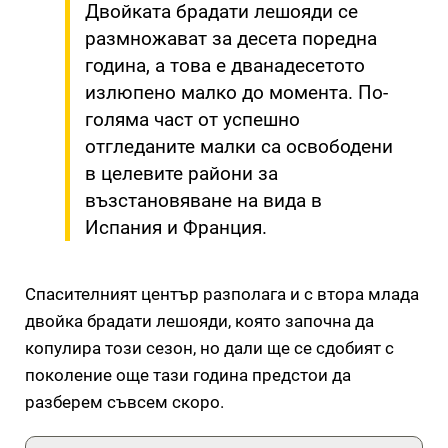
Двойката брадати лешояди се
размножават за десета поредна
година, а това е дванадесетото
излюпено малко до момента. По-
голяма част от успешно
отгледаните малки са освободени
в целевите райони за
възстановяване на вида в
Испания и Франция.
Спасителният център разполага и с втора млада
двойка брадати лешояди, която започна да
копулира този сезон, но дали ще се сдобият с
поколение още тази година предстои да
разберем съвсем скоро.