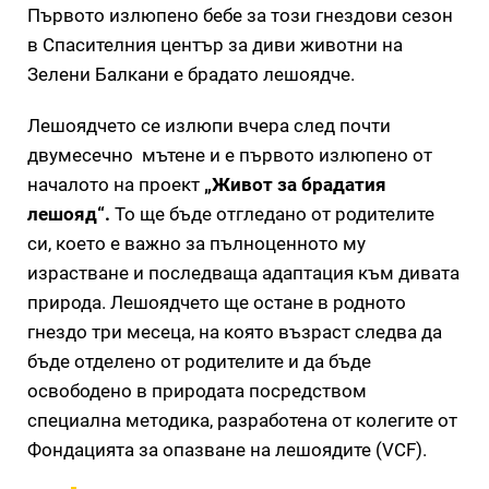
Първото излюпено бебе за този гнездови сезон
в Спасителния център за диви животни на
Зелени Балкани е брадато лешоядче.
Лешоядчето се излюпи вчера след почти
двумесечно мътене и е първото излюпено от
началото на проект
„Живот за брадатия
лешояд“.
То ще бъде отгледано от родителите
си, което е важно за пълноценното му
израстване и последваща адаптация към дивата
природа. Лешоядчето ще остане в родното
гнездо три месеца, на която възраст следва да
бъде отделено от родителите и да бъде
освободено в природата посредством
специална методика, разработена от колегите от
Фондацията за опазване на лешоядите (VCF).