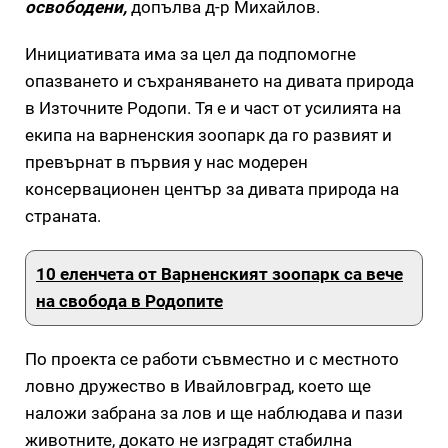
освободени,
допълва д-р Михайлов.
Инициативата има за цел да подпомогнe
опазването и съхраняването на дивата природа
в Източните Родопи. Тя е и част от усилията на
екипа на варненския зоопарк да го развият и
превърнат в първия у нас модерен
консервационен център за дивата природа на
страната.
10 еленчета от Варненският зоопарк са вече
на свобода в Родопите
По проекта се работи съвместно и с местното
ловно дружество в Ивайловград, което ще
наложи забрана за лов и ще наблюдава и пази
животните, докато не изградят стабилна