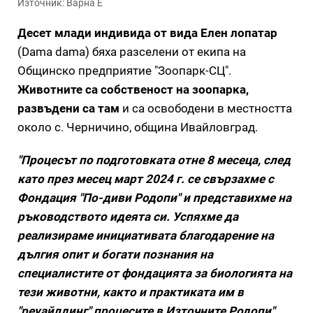
Източник: Варна Е
Десет млади индивида от вида Елен лопатар
(Dama dama) бяха разселени от екипа на
Общинско предприятие "Зоопарк-СЦ".
Животните са собственост на зоопарка,
развъдени са там
и са освободени в местността
около с. Черничино, община Ивайловград.
"Процесът по подготовката отне 8 месеца, след
като през месец март 2024 г. се свързахме с
Фондация "По-диви Родопи" и представихме на
ръководството идеята си. Успяхме да
реализираме инициативата благодарение на
дългия опит и богати познания на
специалистите от фондацията за биологията на
тези животни, както и практиката им в
"реуайлдинг" процесите в Източните Родопи",