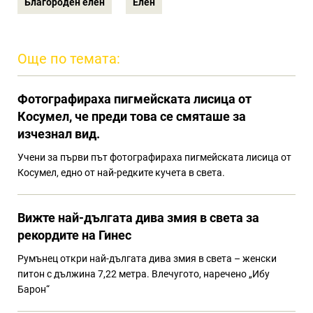
Благороден елен
Елен
Още по темата:
Фотографираха пигмейската лисица от
Косумел, че преди това се смяташе за
изчезнал вид.
Учени за първи път фотографираха пигмейската лисица от
Косумел, едно от най-редките кучета в света.
Вижте най-дългата дива змия в света за
рекордите на Гинес
Румънец откри най-дългата дива змия в света – женски
питон с дължина 7,22 метра. Влечугото, наречено „Ибу
Барон“