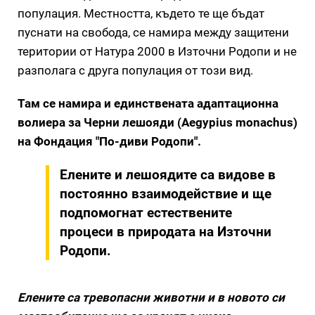
популация. Местността, където те ще бъдат
пуснати на свобода, се намира между защитени
територии от Натура 2000 в Източни Родопи и не
разполага с друга популация от този вид.
Там се намира и единствената адаптационна
волиера за Черни лешояди (Aegypius monachus)
на Фондация "По-диви Родопи".
Елените и лешоядите са видове в
постоянно взаимодействие и ще
подпомогнат естествените
процеси в природата на Източни
Родопи.
Елените са тревопасни животни и в новото си