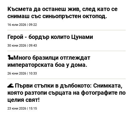
Kъсмета да останеш жив, след като се
снимаш със синьопръстен октопод.
16 юли 2026 | 09:22
Герой - бордър колито Цунами
30 юни 2026 | 09:43
🐍Много бразилци отглеждат
императорската боа у дома.
26 юни 2026 | 10:33
🌊 Първи стъпки в дълбокото: Снимката,
която разтопи сърцата на фотографите по
целия свят!
23 юни 2026 | 15:15