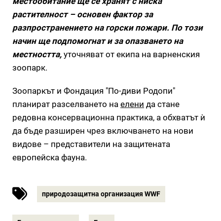
местообитание ще се хранят с ниска
растителност – основен фактор за
разпространението на горски пожари. По този
начин ще подпомогнат и за опазването на
местността,
уточняват от екипа на варненския
зоопарк.
Зоопаркът и Фондация "По-диви Родопи"
планират разселването на
елени
да стане
редовна консервационна практика, а обхватът ѝ
да бъде разширен чрез включването на нови
видове – представители на защитената
европейска фауна.
природозащитна организация WWF