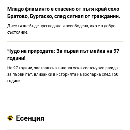
Младо фламинго е спасено от пътя край село
Братово, Бургаско, след сигнал от гражданин.
Днес тя ще бъде прегледана и освободена, ако е в добро
състояние.
Чудо на природата: За първи път майка на 97
години!
На 97 години, застрашена галапагоска костенурка ражда
за първи път, влизайки в историята на зоопарка след 150
години
Есенция