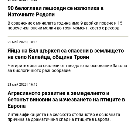
90 белоглави лешояди се излюпиха в
Източните Родопи
В сравнение с миналата година има 9 двойки повече и 15
повече излюпени малки до този момент, което е рекорд
22 май 2023 | 10:15
Яйца на Бял щъркел са спасени в землището
на село Калейца, община Троян
Четирите яйца са свалени от гнездото на основание Закона
за биологичното разнообразие
21 май 2023 | 16:15
Агресивното развитие в земеделието и
бетонът виновни за изчезването на птиците в
Европа
Интензификацията на селското стопанство е основната
причина за драматичния спад на птиците в Европа.