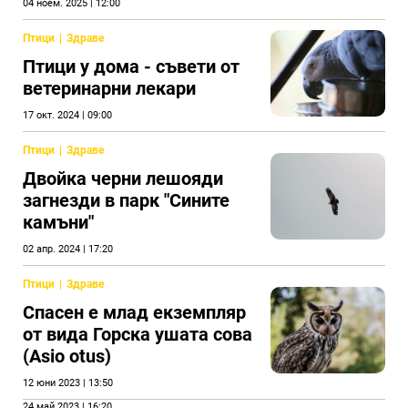
04 ноем. 2025 | 12:00
Птици
Здраве
Птици у дома - съвети от
ветеринарни лекари
17 окт. 2024 | 09:00
Птици
Здраве
Двойка черни лешояди
загнезди в парк "Сините
камъни"
02 апр. 2024 | 17:20
Птици
Здраве
Спасен е млад екземпляр
от вида Горска ушата сова
(Asio otus)
12 юни 2023 | 13:50
24 май 2023 | 16:20