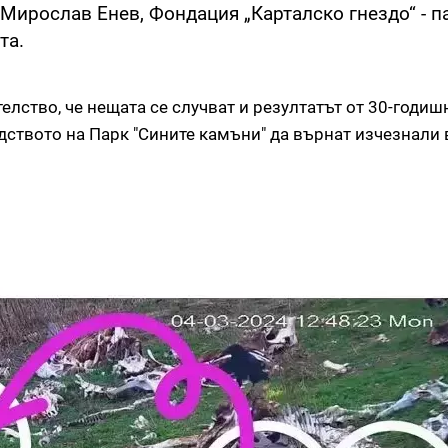
 Мирослав Енев, Фондация „Карталско гнездо“ - п
та.
елство, че нещата се случват и резултатът от 30-годиш
дството на Парк "Сините камъни" да върнат изчезнали