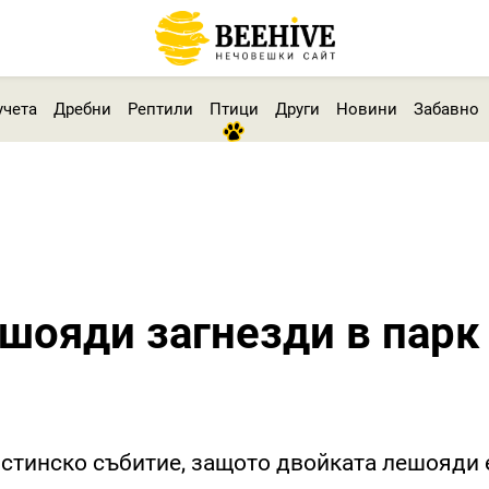
учета
Дребни
Рептили
Птици
Други
Новини
Забавно
шояди загнезди в парк
стинско събитие, защото двойката лешояди 