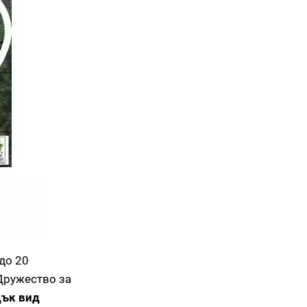
до 20
 Дружество за
дък вид