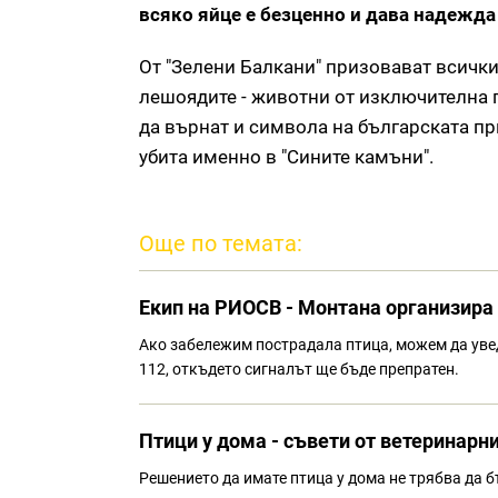
всяко яйце е безценно и дава надежда
От "Зелени Балкани" призовават всички
лешоядите - животни от изключителна п
да върнат и символа на българската пр
убита именно в "Сините камъни".
Още по темата:
Екип на РИОСВ - Монтана организира
Ако забележим пострадала птица, можем да уве
112, откъдето сигналът ще бъде препратен.
Птици у дома - съвети от ветеринарн
Решението да имате птица у дома не трябва да б