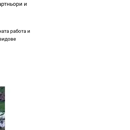
артньори и
ната работа и
 видове