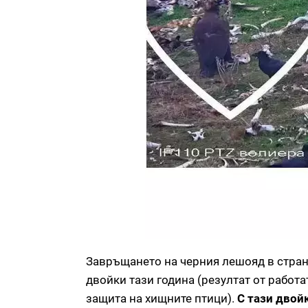
Завръщането на черния лешояд в страна
двойки тази година (резултат от работа
защита на хищните птици).
С тази двойк