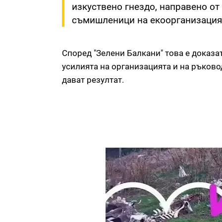
изкуствено гнездо, направено от
съмишленици на екоорганизация
Според "Зелени Балкани" това е доказат
усилията на организацията и на ръково
дават резултат.