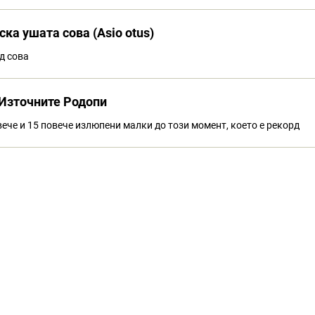
ка ушата сова (Asio otus)
д сова
 Източните Родопи
ече и 15 повече излюпени малки до този момент, което е рекорд