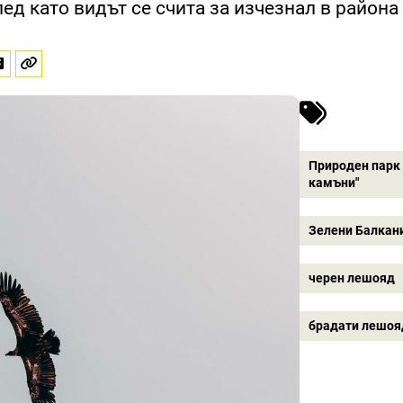
лед като видът се счита за изчезнал в района
Природен парк
камъни"
Зелени Балкан
черен лешояд
брадати лешоя