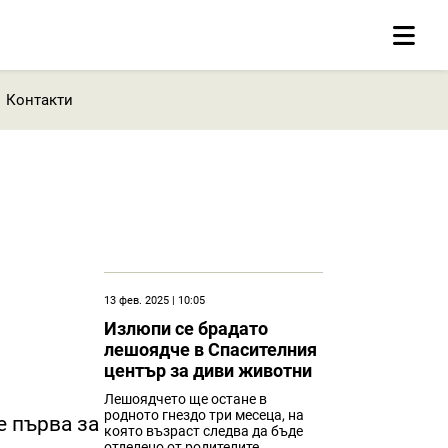
Контакти
13 фев. 2025 | 10:05
Излюпи се брадато
лешоядче в Спасителния
център за диви животни
Лешоядчето ще остане в
родното гнездо три месеца, на
е първа за
която възраст следва да бъде
отделено от родителите