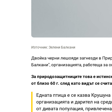
Източник: Зелени Балкани
Двойка черни лешояди загнезди в Приро
Балкани", организацията, работеща за 
За природозащитниците това е истинс
от близо 60 г. след като видът се счит
Едната птица е се казва Крушуна 
организацията и дарител на средс
от дивата популация, привлечена 