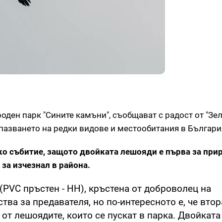
ден парк "Сините камъни", съобщават с радост от "Зе
опазването на редки видове и местообитания в Българи
ко събитие, защото двойката лешояди е първа за при
а за изчезнал в района.
(PVC пръстен - НН), кръстена от доброволец на
тва за предавателя, но по-интересното е, че втор
от лешоядите, които се пускат в парка. Двойката