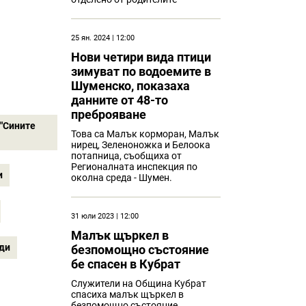
25 ян. 2024 | 12:00
Нови четири вида птици
зимуват по водоемите в
Шуменско, показаха
данните от 48-то
преброяване
 "Сините
Това са Малък корморан, Малък
нирец, Зеленоножка и Белоока
потапница, съобщиха от
Регионалната инспекция по
и
околна среда - Шумен.
31 юли 2023 | 12:00
Малък щъркел в
ди
безпомощно състояние
бе спасен в Кубрат
Служители на Община Кубрат
спасиха малък щъркел в
безпомощно състояние,