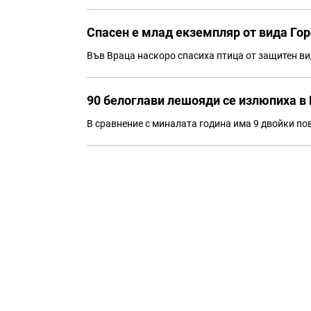
Спасен е млад екземпляр от вида Горс
Във Враца наскоро спасиха птица от защитен ви
90 белоглави лешояди се излюпиха в
В сравнение с миналата година има 9 двойки пов