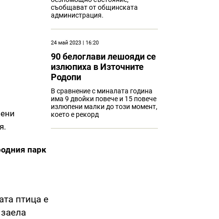
съобщават от общинската
администрация.
24 май 2023 | 16:20
90 белоглави лешояди се
излюпиха в Източните
Родопи
В сравнение с миналата година
има 9 двойки повече и 15 повече
излюпени малки до този момент,
лени
което е рекорд
я.
родния парк
ата птица е
 заела