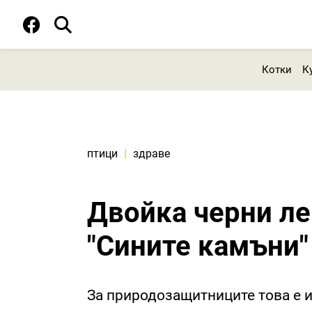
Котки
К
птици
|
здраве
Двойка черни ле
"Сините камъни"
За природозащитниците това е и