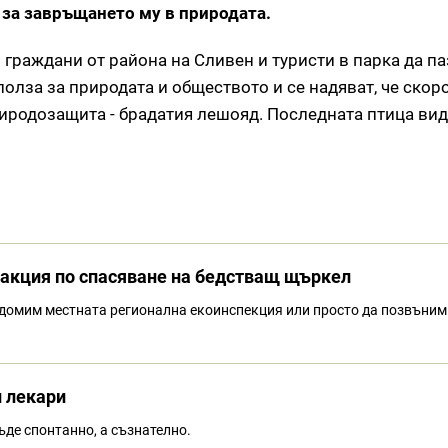
 за завръщането му в природата.
 граждани от района на Сливен и туристи в парка да па
олза за природата и обществото и се надяват, че скор
иродозащита - брадатия лешояд. Последната птица вид
 акция по спасяване на бедстващ щъркел
домим местната регионална екоинспекция или просто да позвъним
и лекари
ъде спонтанно, а съзнателно.