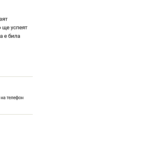
зят
о ще успеят
а е била
 на телефон