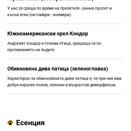
У нас се среща по време на прелетите - ранна пролет и
късна есен (октомври - ноември).
Южноамерикански орел Кондор
Андският кондор е голяма птица, срещаща се по
протежението на Андите
Обикновена дива патица (зеленоглавка)
Характерно за обикновената дива патица е, че при нея има
добре изразен полов, сезонен и възрастов диморфизъм.
Есенция