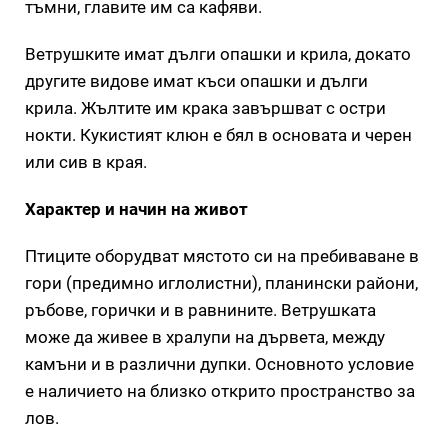
тъмни, главите им са кафяви.
Ветрушките имат дълги опашки и крила, докато
другите видове имат къси опашки и дълги
крила. Жълтите им крака завършват с остри
нокти. Кукистият клюн е бял в основата и черен
или сив в края.
Характер и начин на живот
Птиците оборудват мястото си на пребиваване в
гори (предимно иглолистни), планински райони,
ръбове, горички и в равнините. Ветрушката
може да живее в хралупи на дървета, между
камъни и в различни дупки. Основното условие
е наличието на близко открито пространство за
лов.