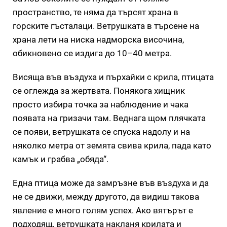
пространство, те няма да търсят храна в
горските гъсталаци. Ветрушката в търсене на
храна лети на ниска надморска височина,
обикновено се издига до 10–40 метра.
Висяща във въздуха и пърхайки с крила, птицата
се оглежда за жертвата. Понякога хищник
просто избира точка за наблюдение и чака
появата на гризачи там. Веднага щом плячката
се появи, ветрушката се спуска надолу и на
няколко метра от земята свива крила, пада като
камък и грабва „обяда“.
Една птица може да замръзне във въздуха и да
не се движи, между другото, да видиш такова
явление е много голям успех. Ако вятърът е
подходящ, ветрушката накланя крилата и