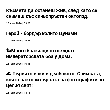
Kъсмета да останеш жив, след като се
снимаш със синьопръстен октопод.
16 юли 2026 | 09:22
Герой - бордър колито Цунами
30 юни 2026 | 09:43
🐍Много бразилци отглеждат
императорската боа у дома.
26 юни 2026 | 10:33
🌊 Първи стъпки в дълбокото: Снимката,
която разтопи сърцата на фотографите по
целия свят!
23 юни 2026 | 15:15