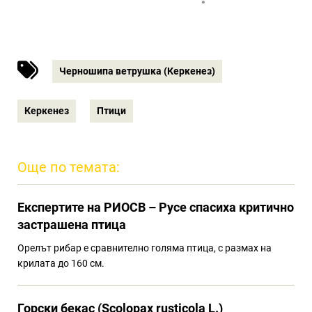
Черношипа ветрушка (Керкенез)
Керкенез
Птици
Още по темата:
Eкспертите на РИОСВ – Русе спасиха критично
застрашена птица
Орелът рибар е сравнително голяма птица, с размах на
крилата до 160 см.
Горски бекас (Scolopax rusticola L.)