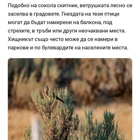
Подобно на сокола скитник, ветрушката лесно се
заселва в градовете. Гнездата на тези птици
могат да бъдат намерени на балкона, под
стрехите, в тръби или други неочаквани места.
Хищникът също често може да се намери в
паркове и по булевардите на населените места.