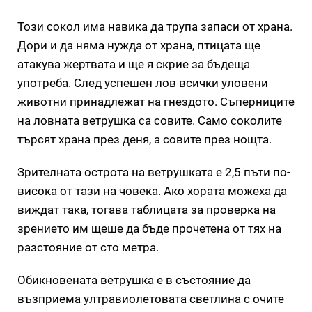
Този сокол има навика да трупа запаси от храна.
Дори и да няма нужда от храна, птицата ще
атакува жертвата и ще я скрие за бъдеща
употреба. След успешен лов всички уловени
животни принадлежат на гнездото. Съперниците
на ловната ветрушка са совите. Само соколите
търсят храна през деня, а совите през нощта.
Зрителната острота на ветрушката е 2,5 пъти по-
висока от тази на човека. Ако хората можеха да
виждат така, тогава таблицата за проверка на
зрението им щеше да бъде прочетена от тях на
разстояние от сто метра.
Обикновената ветрушка е в състояние да
възприема ултравиолетовата светлина с очите