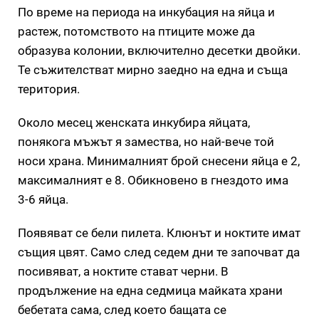
По време на периода на инкубация на яйца и
растеж, потомството на птиците може да
образува колонии, включително десетки двойки.
Те съжителстват мирно заедно на една и съща
територия.
Около месец женската инкубира яйцата,
понякога мъжът я замества, но най-вече той
носи храна. Минималният брой снесени яйца е 2,
максималният е 8. Обикновено в гнездото има
3-6 яйца.
Появяват се бели пилета. Клюнът и ноктите имат
същия цвят. Само след седем дни те започват да
посивяват, а ноктите стават черни. В
продължение на една седмица майката храни
бебетата сама, след което бащата се