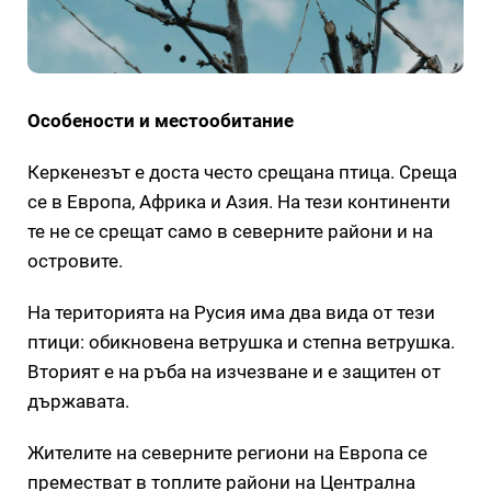
Особености и местообитание
Керкенезът е доста често срещана птица. Среща
се в Европа, Африка и Азия. На тези континенти
те не се срещат само в северните райони и на
островите.
На територията на Русия има два вида от тези
птици: обикновена ветрушка и степна ветрушка.
Вторият е на ръба на изчезване и е защитен от
държавата.
Жителите на северните региони на Европа се
преместват в топлите райони на Централна