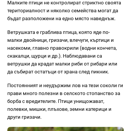
Малките птици не контролират стриктно своята
териториалност и няколко семейства могат да
бъдат разположени на едно място наведнъж.
Ветрушката е граблива птица, която яде по-
малки двойници, гризачи, влечуги, къртици и
насекоми, главно правокрили (водни кончета,
скакалци, щурци и др.). Наблюдавани са
ветрушки да крадат малки риби от рибари или
да събират остатъци от храна след пикник.
Постоянният и неудържим лов на тези соколи ги
прави много полезни в селското стопанство за
борба с вредителите. Птици унищожават,
полевки, мишки, плъхове, земни катерици и
други гризачи.