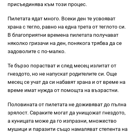
присъединява към този процес.
Пилетата ядат много. Всеки ден те усвояват
храна с тегло, равно на една трета от теглото си.
В благоприятни времена пилетата получават
няколко гризачи на ден, понякога трябва да се
задоволите с по-малко.
Те бързо порастват и след месец излитат от
гнездото, но не напускат родителите си. Още
месец се учат да си набавят храна и от време на
време имат нужда от помощта на възрастни.
Половината от пилетата не доживяват до пълна
зрялост. Свраките могат да унищожат гнездото,
а куницата може да го изпразни, множество
мушици и паразити също намаляват степента на