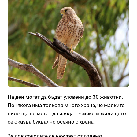
На ден могат да бъдат уловени до 30 животни.
Понякога има толкова много храна, че малките
пиленца не могат да изядат всичко и жилището
се оказва буквално осеяно с храна.
За лов соколите се нуждаят от голямо