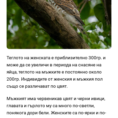
Теглото на женската е приблизително 300гр. и
може да се увеличи в периода на снасяне на
яйца, теглото на мъжките е постоянно около
200гр. Индивидите от женския и мъжкия пол
също се различават по цвят.
Мъжкият има червеникав цвят и черни ивици,
главата и гърлото му са много по-светли,
понякога дори бели. Женските са по-ярки и по-