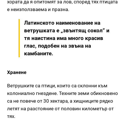
хората да я опитомят за лов, според тях птицата
е неизползваема и празна.
Латинското наименование на
ветрушката е „звънтящ сокол” и
тя наистина има много красив
глас, подобен на звъна на
камбаните.
Хранене
Ветрушките са птици, които са склонни към
колониално гнездене. Техните земи обикновено
са не повече от 30 хектара, а хищниците рядко
летят на разстояние от половин километър от
тях.