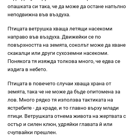
опашката си така, че да може да остане напълно
неподвижна във въздуха.
Птицата ветрушка хваща летящи насекоми
направо във въздуха. Движейки се по
повърхността на земята, соколът може да хване
скакалци или други сухоземни насекоми.
Понякога тя изяжда толкова много, че едва се
издига в небето.
Птицата в повечето случаи хваща храна от
земята, така че не може да бъде опитомена за
лов. Много рядко тя използва тактиката на
ястребите - да краде, и то главно върху млади
птици. Ветрушката отнема живота на жертвата с
остър и силен клюн, удряйки главата й или
счупвайки прешлен.