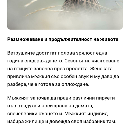
Размножаване и продължителност на живота
Ветрушките достигат полова зрялост една
година след раждането. Сезонът на чифтосване
на птиците започва през пролетта. Женската
привлича мъжкия със особен звук и му дава да
разбере, че е готова за оплождане.
Мъжкият започва да прави различни пируети
във въздуха и носи храна на дамата,
спечелвайки сърцето й. Мъжкият индивид
избира жилище и довежда своя избраник там.