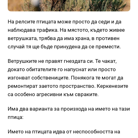
На релсите птицата може просто да седи и да
наблюдава трафика. На мястото, където живее
ветрушката, трябва да има храна, в противен
случай тя ще бъде принудена да се премести.
Ветрушките не правят гнездата си. Те чакат,
докато обитателите го напуснат или просто
изгонват собствениците. Понякога те могат да
ремонтират заетото пространство. Керкенезите
са особено агресивни към свраките.
Има два варианта за произхода на името на тази
птица:
Името на птицата идва от неспособността на