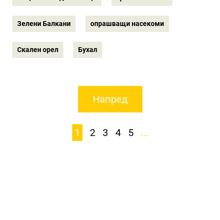
Зелени Балкани
опрашващи насекоми
Скален орел
Бухал
Напред
1
2
3
4
5
...