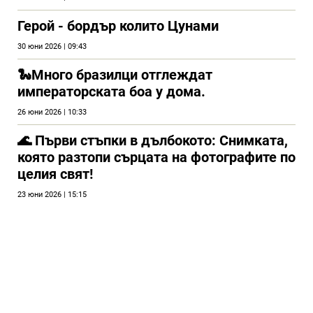
Герой - бордър колито Цунами
30 юни 2026 | 09:43
🐍Много бразилци отглеждат
императорската боа у дома.
26 юни 2026 | 10:33
🌊 Първи стъпки в дълбокото: Снимката,
която разтопи сърцата на фотографите по
целия свят!
23 юни 2026 | 15:15