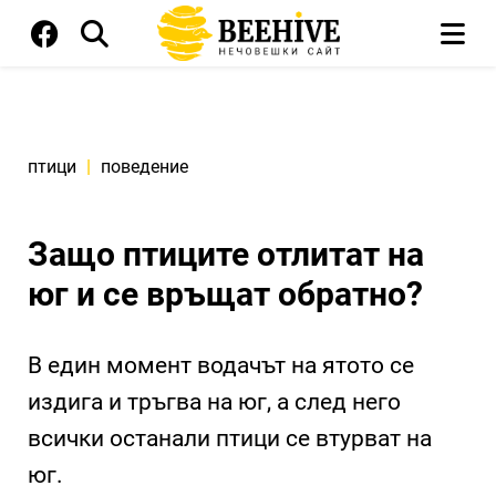
птици
|
поведение
Защо птиците отлитат на
юг и се връщат обратно?
В един момент водачът на ятото се
издига и тръгва на юг, а след него
всички останали птици се втурват на
юг.