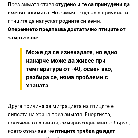
През зимата става
студено
и
те са принудени да
сменят климата
. Но самият студ не е причината
птиците да напускат родните си земи.
Оперението предпазва достатъчно птиците от
замръзване
.
Може да се изненадате, но едно
канарче може да живее при
температура от -40, освен ако,
разбира се, няма проблеми с
храната.
Друга причина за миграцията на птиците е
липсата на храна през зимата. Енергията,
получена от храната, се изразходва много бързо,
което означава, че
птиците трябва да ядат