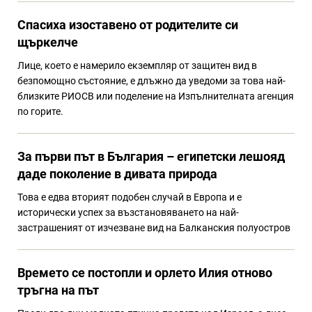
Спасиха изоставено от родителите си
щъркелче
Лице, което е намерило екземпляр от защитен вид в
безпомощно състояние, е длъжно да уведоми за това най-
близките РИОСВ или поделение на Изпълнителната агенция
по горите.
За първи път в България – египетски лешояд
даде поколение в дивата природа
Това е едва вторият подобен случай в Европа и е
исторически успех за възстановяването на най-
застрашеният от изчезване вид на Балканския полуостров
Времето се постопли и орлето Илия отново
тръгна на път