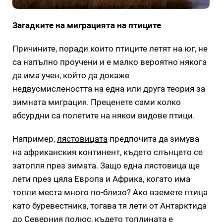
Загадките на миграцията на птиците
Причините, поради които птиците летят на юг, не
са напълно проучени и е малко вероятно някога
да има учен, който да докаже
недвусмислеността на една или друга теория за
зимната миграция. Преценете сами колко
абсурдни са полетите на някои видове птици.
Например,
лястовицата
предпочита да зимува
на африканския континент, където слънцето се
затопля през зимата. Защо една лястовица ще
лети през цяла Европа и Африка, когато има
топли места много по-близо? Ако вземете птица
като буревестника, тогава тя лети от Антарктида
до Северния полюс, където топлината е