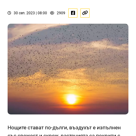
30 сеп. 2023 | 08:00
2909
Нощите стават по-дълги, въздухът е изпълнен
със свежест и скреж, растенията са покрити с