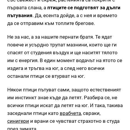
първата слана, а
птиците се подготвят за дълги
пътувания
. Да, есента дойде, а с нея и времето
да се отправим към топлите брегове.
Не за нас, а за нашите пернати братя. Те ядат
повече и усърдно трупат мазнини, които ще ги
спасят от студения въздух и ще наситят тялото
им с енергия. В един момент водачът на ятото се
издига и тръгва на юг, а след него всички
останали птици се втурват на юг.
Някои птици пътуват сами, защото естественият
им инстинкт знае къде да летят. Разбира се, не
всички птици искат да летят на юг. И така, такива
заседнали птици като
врабчета
, свраки,
синигери
и врани се чувстват страхотно в студа
през зимата.