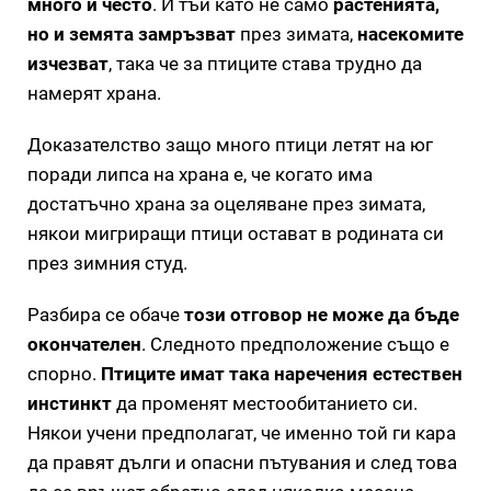
много и често
. И тъй като не само
растенията,
но и земята замръзват
през зимата,
насекомите
изчезват
, така че за птиците става трудно да
намерят храна.
Доказателство защо много птици летят на юг
поради липса на храна е, че когато има
достатъчно храна за оцеляване през зимата,
някои мигриращи птици остават в родината си
през зимния студ.
Разбира се обаче
този отговор не може да бъде
окончателен
. Следното предположение също е
спорно.
Птиците имат така наречения естествен
инстинкт
да променят местообитанието си.
Някои учени предполагат, че именно той ги кара
да правят дълги и опасни пътувания и след това