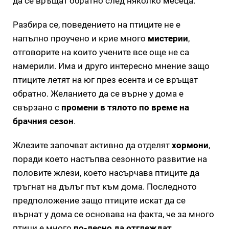
да се връщат обратно след няколко месеца.
Разбира се, поведението на птиците не е
напълно проучено и крие много
мистерии
,
отговорите на които учените все още не са
намерили. Има и друго интересно мнение защо
птиците летят на юг през есента и се връщат
обратно. Желанието да се върне у дома е
свързано с
промени в тялото по време на
брачния сезон
.
Жлезите започват активно да отделят
хормони
,
поради което настъпва сезонното развитие на
половите жлези, което насърчава птиците да
тръгнат на дълъг път към дома. Последното
предположение защо птиците искат да се
върнат у дома се основава на факта, че за много
птици е много
по-лесно да отглеждат