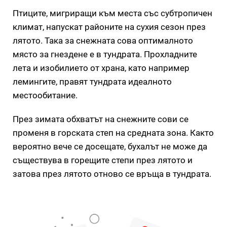
Птиците, мигриращи към места със субтропичен
климат, напускат районите на сухия сезон през
лятото. Така за снежната сова оптималното
място за гнездене е в тундрата. Прохладните
лета и изобилието от храна, като например
лемингите, правят тундрата идеалното
местообитание.
През зимата обхватът на снежните сови се
променя в горската степ на средната зона. Както
вероятно вече се досещате, бухалът не може да
съществува в горещите степи през лятото и
затова през лятото отново се връща в тундрата.