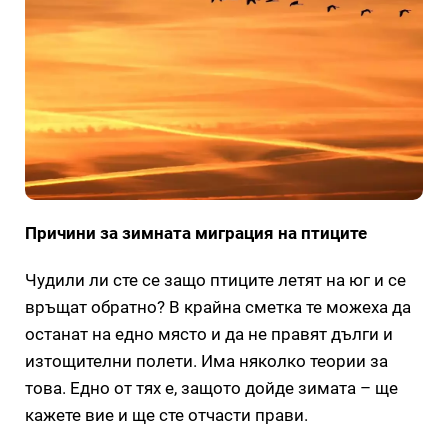
Причини за зимната миграция на птиците
Чудили ли сте се защо птиците летят на юг и се
връщат обратно? В крайна сметка те можеха да
останат на едно място и да не правят дълги и
изтощителни полети. Има няколко теории за
това. Едно от тях е, защото дойде зимата – ще
кажете вие ​​и ще сте отчасти прави.