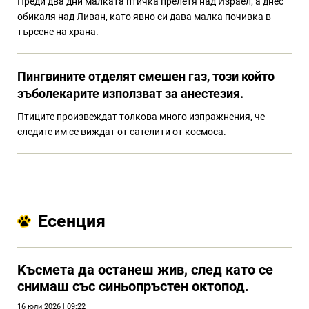
Преди два дни малката птичка прелетя над Израел, а днес
обикаля над Ливан, като явно си дава малка почивка в
търсене на храна.
Пингвините отделят смешен газ, този който
зъболекарите използват за анестезия.
Птиците произвеждат толкова много изпражнения, че
следите им се виждат от сателити от космоса.
Есенция
Kъсмета да останеш жив, след като се
снимаш със синьопръстен октопод.
16 юли 2026 | 09:22