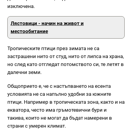
изключена.
Лястовици - начин на живот и
местообитание
Тропическите птици през зимата не са
застрашени нито от студ, нито от липса на храна,
но след като отгледат потомството си, те летят в
далечни земи.
Общоприето е, че с настъпването на есента
условията не са напълно удобни за южните
птици. Например в тропическата зона, както и на
екватора, често има гръмотевични бури и
такива, които не могат да бъдат намерени в
страни с умерен климат.