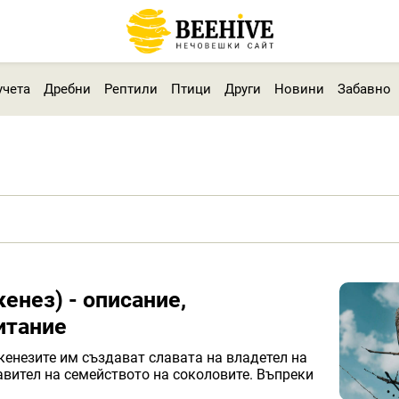
учета
Дребни
Рептили
Птици
Други
Новини
Забавно
енез) - описание,
итание
кенезите им създават славата на владетел на
авител на семейството на соколовите. Въпреки