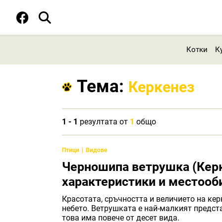
Котки
К
Тема:
Керкенез
1 - 1
резултата от
1
общо
Птици
Видове
Черношипа ветрушка (Керк
характеристики и местооб
Красотата, сръчността и величието на кер
небето. Ветрушката е най-малкият предст
това има повече от десет вида.