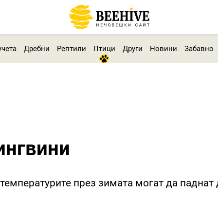
учета
Дребни
Рептили
Птици
Други
Новини
Забавно
ингвини
температурите през зимата могат да паднат д