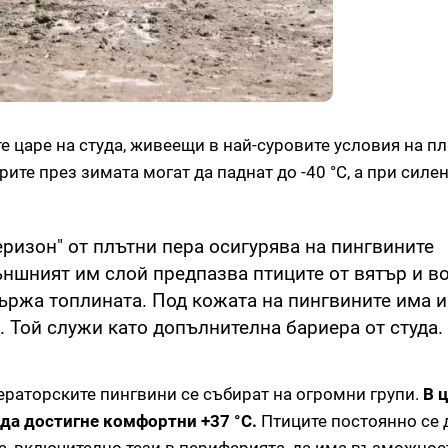
 царе на студа, живеещи в най-суровите условия на пл
ите през зимата могат да паднат до -40 °C, а при силен
еризон" от плътни пера осигурява на пингвините
ншният им слой предпазва птиците от вятър и во
държа топлината. Под кожата на пингвините има и
. Той служи като допълнителна бариера от студа.
ераторските пингвини се събират на огромни групи.
В ц
да достигне комфортни +37 °C.
Птиците постоянно се 