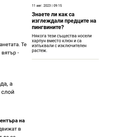
11 авг. 2023 | 09:15
Знаете ли как са
изглеждали предците на
пингвините?
Някога тези същества носели
харпун вместо клюн и са
анетата. Те
изпъквали с изключителен
растеж.
 вятър -
да, а
 слой
ентъра на
движат в