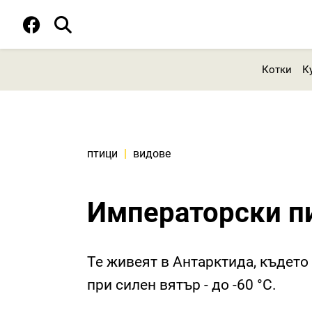
Котки
К
птици
|
видове
Императорски п
Те живеят в Антарктида, където 
при силен вятър - до -60 °C.