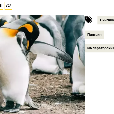
Пингви
Пингвин
Императорски 