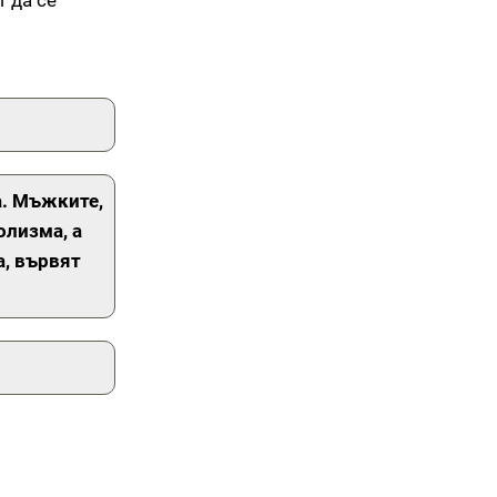
т да се
а.
Мъжките,
олизма, а
а, вървят