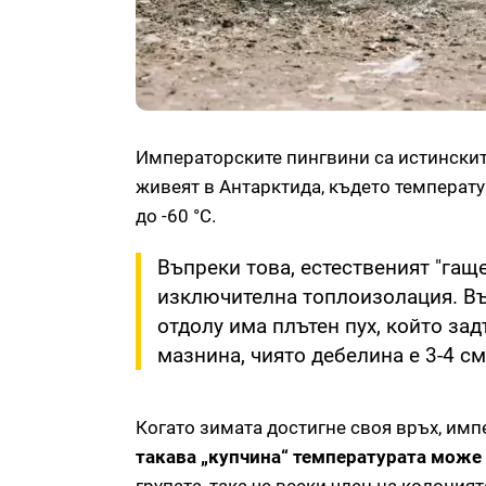
Императорските пингвини са истинските
живеят в Антарктида, където температур
до -60 °C.
Въпреки това, естественият "гащ
изключителна топлоизолация. Въ
отдолу има плътен пух, който за
мазнина, чиято дебелина е 3-4 см
Когато зимата достигне своя връх, имп
такава „купчина“ температурата може 