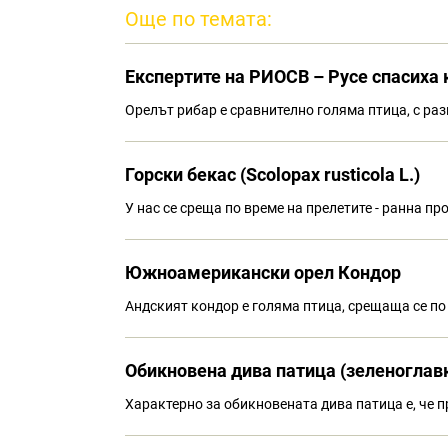
Още по темата:
Eкспертите на РИОСВ – Русе спасиха
Орелът рибар е сравнително голяма птица, с раз
Горски бекас (Scolopax rusticola L.)
У нас се среща по време на прелетите - ранна пр
Южноамерикански орел Кондор
Андският кондор е голяма птица, срещаща се по
Обикновена дива патица (зеленоглав
Характерно за обикновената дива патица е, че 