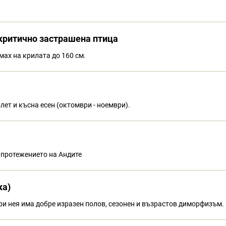
 критично застрашена птица
мах на крилата до 160 см.
олет и късна есен (октомври - ноември).
 протежението на Андите
ка)
при нея има добре изразен полов, сезонен и възрастов диморфизъм.