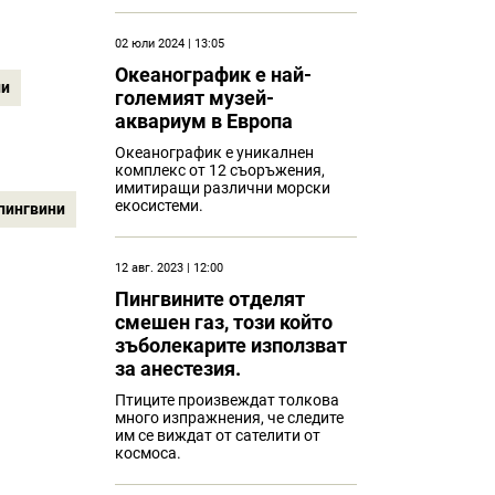
02 юли 2024 | 13:05
Океанографик е най-
ни
големият музей-
аквариум в Европа
Океанографик е уникалнен
комплекс от 12 съоръжения,
имитиращи различни морски
екосистеми.
пингвини
12 авг. 2023 | 12:00
Пингвините отделят
смешен газ, този който
зъболекарите използват
за анестезия.
Птиците произвеждат толкова
много изпражнения, че следите
им се виждат от сателити от
космоса.