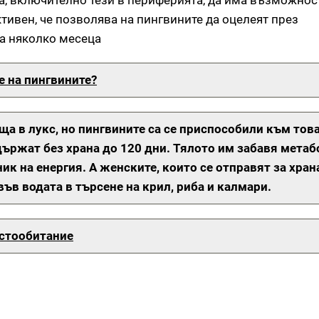
та, включително тези в периферията, да има възможнос
тивен, че позволява на пингвините да оцелеят през
а няколко месеца
е на пингвините?
ща в лукс, но пингвините са се приспособили към тов
държат без храна до 120 дни.
Тялото им забавя метаб
ик на енергия. А женските, които се отправят за хран
ъв водата в търсене на крил, риба и калмари.
естообитание