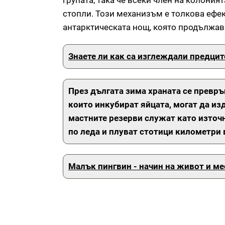
групата, така че всеки член на колония
стопли. Този механизъм е толкова ефек
антарктическата нощ, която продължав
Знаете ли как са изглеждали предцит
През дългата зима храната се превръ
които инкубират яйцата, могат да из
мастните резерви служат като източн
по леда и плуват стотици километри в
Малък пингвин - начин на живот и м