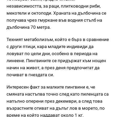
независимостта, за раци, плитководни риби,
мекотели и октоподи. Храната на дълбочина се
получава чрез гмуркане във водния стълб на
дълбочина 70 метра.
Техният метаболизъм, който е бърз в сравнение
с други птици, кара младите индивиди да
ловуват по цели дни, особено в периода на
линеене. Пингвините се придържат към нощен
начин на живот, а през деня предпочитат да
почиват в гнездата си.
Интересен факт за малките пингвини е, че
смяната настъпва точно след като пиленцата са
напълно оперени през декември, а след това
възрастните отиват на дълъг лов в морето, по
време на който наддават около 1 кг.