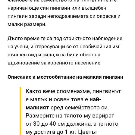
наричан още син пингвин или вълшебен
пингвин заради неподражаемата си окраска и
малки размери.
Дълго време те са под стриктното наблюдение
на учени, интересуващи се от необичайния им
външен вид и сила, и са били обект на
вдъхновение за коренното население.
Описание и местообитание на малкия пингвин
Както вече споменахме, пингвинът
е малък и освен това е
най-
малкият
сред семейството си.
Размерите на тялото му варират
от 30 до 40 см дължина, а теглото
му достига до 1 кг. Цветът