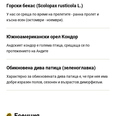
Горски бекас (Scolopax rusticola L.)
У нас се среща по време на прелетите - ранна пролет и
късна есен (октомври - ноември).
Южноамерикански орел Кондор
Андският кондор е голяма птица, срещаща се по
протежението на Андите
Обикновена дива патица (зеленоглавка)
Характерно за обикновената дива патица е, че при нея има
добре изразен полов, сезонен и възрастов диморфизъм.
Есенция