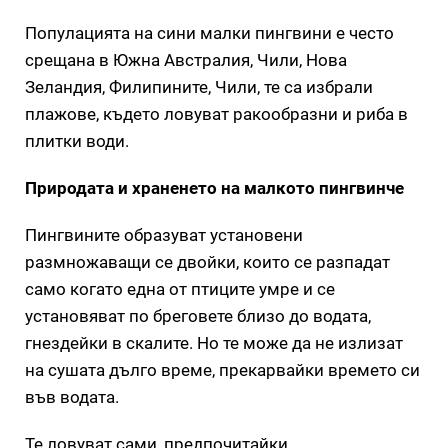
Популацията на сини малки пингвини е често
срещана в Южна Австралия, Чили, Нова
Зеландия, Филипините, Чили, те са избрали
плажове, където ловуват ракообразни и риба в
плитки води.
Природата и храненето на малкото пингвинче
Пингвините образуват установени
размножаващи се двойки, които се разпадат
само когато една от птиците умре и се
установяват по бреговете близо до водата,
гнездейки в скалите. Но те може да не излизат
на сушата дълго време, прекарвайки времето си
във водата.
Те ловуват сами, предпочитайки