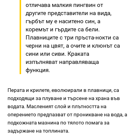
отличава малкия пингвин от
другите представители на вида,
гърбът му е наситено син, а
коремът и гърдите са бели.
Плавниците с три пръста-нокти са
черни на цвят, а очите и клюнът са
сини или сиви. Краката
изпълняват направляваща
функция.
Перата и крилете, еволюирали в плавници, са
подходящи за плуване и търсене на храна във
водата. Масленият слой и плътността на
оперението предпазват от проникване на вода, а
подкожната мазнина по тялото помага за
задържане на топлината.