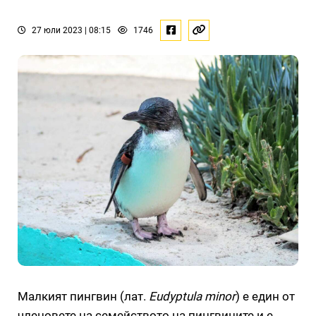
27 юли 2023 | 08:15
1746
Малкият пингвин (лат.
Eudyptula minor
) е един от
членовете на семейството на пингвините и е