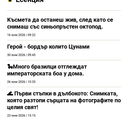
Kъсмета да останеш жив, след като се
снимаш със синьопръстен октопод.
16 юли 2026 | 09:22
Герой - бордър колито Цунами
30 юни 2026 | 09:43
🐍Много бразилци отглеждат
императорската боа у дома.
26 юни 2026 | 10:33
🌊 Първи стъпки в дълбокото: Снимката,
която разтопи сърцата на фотографите по
целия свят!
23 юни 2026 | 15:15