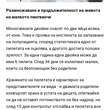
Размножаване и продължителност на живота
на малкото пингвинче
Моногамните двойки снасят по две яйца всяка
от юни. Това е проява на инстинкта за запазване
на популацията, според статистиката едно от
пилетата не оцелява, а другото достига полова
зрялост. За една година една двойка може да
има 6 пилета. След 36 дни се излюпват малки,
които са безпомощни без родители.
Храненето на пилетата е характерно за
представителите на вида - и двамата родители
изхвърлят храна в устата на децата, опитвайки
се да не оставят потомството си без надзор, но
след 10 дни контролът отслабва и пилетата все