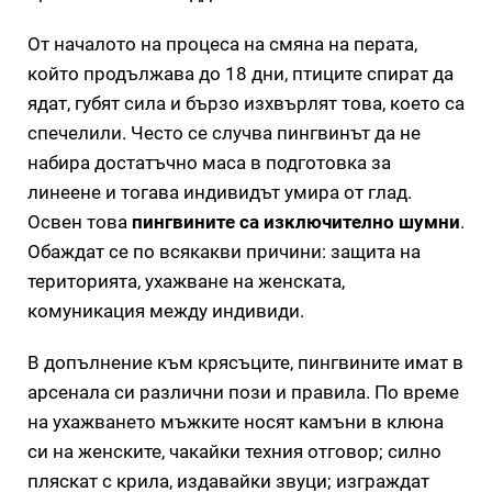
От началото на процеса на смяна на перата,
който продължава до 18 дни, птиците спират да
ядат, губят сила и бързо изхвърлят това, което са
спечелили. Често се случва пингвинът да не
набира достатъчно маса в подготовка за
линеене и тогава индивидът умира от глад.
Освен това
пингвините са изключително шумни
.
Обаждат се по всякакви причини: защита на
територията, ухажване на женската,
комуникация между индивиди.
В допълнение към крясъците, пингвините имат в
арсенала си различни пози и правила. По време
на ухажването мъжките носят камъни в клюна
си на женските, чакайки техния отговор; силно
пляскат с крила, издавайки звуци; изграждат