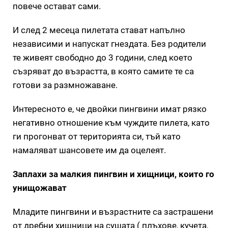
повече остават сами.
И след 2 месеца пилетата стават напълно
независими и напускат гнездата. Без родители
те живеят свободно до 3 години, след което
съзряват до възрастта, в която самите те са
готови за размножаване.
Интересното е, че двойки пингвини имат рязко
негативно отношение към чуждите пилета, като
ги прогонват от територията си, тъй като
намаляват шансовете им да оцелеят.
Заплахи за малкия пингвин и хищници, които го
унищожават
Младите пингвини и възрастните са застрашени
от дребни хищници на сушата ( плъхове,
кучета
,