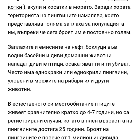
котки
), акули и косатки в морето. Заради хората
територията на пингвините намалява, което
представлява голяма заплаха за популацията
им, въпреки че сега броят им е постоянно голям.
Заплахите и емисиите на нефт, боклуци във
водни басейни и диви домашни животни
нападат дивите птици, осакатяват ги и ги убиват.
Често има еднокраки или еднокрили пингвини,
уловени в мрежите на рибари или други
животни.
В естественото си местообитание птиците
живеят сравнително кратко до 4-7 години, но са
регистрирани случаи, когато в плен възрастта на
пингвините достига 25 години. Броят на
пингвините е повече от 1 милион индивида.