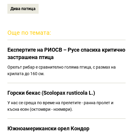
Дива патица
Още по темата:
Eкспертите на РИОСВ – Русе спасиха критично
застрашена птица
Орелът рибар е сравнително голяма птица, с размах на
крилата до 160 см.
Горски бекас (Scolopax rusticola L.)
У нас се среща по време на прелетите - ранна пролет и
късна есен (октомври - ноември).
Южноамерикански орел Кондор