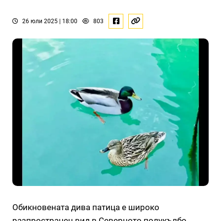
26 юли 2025 | 18:00
803
Обикновената дива патица е широко
разпространен вид в Северното полукълбо.