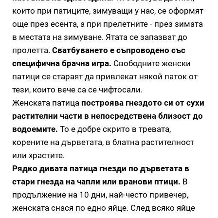
които при патиците, зимуващи у нас, се оформят
още през есента, а при прелетните - през зимата
в местата на зимуване. Ятата се запазват до
пролетта.
Сватбуването е съпроводено със
специфична брачна игра.
Свободните женски
патици се стараят да привлекат някой паток от
тези, които вече са се чифтосали.
Женската патица
построява гнездото си от сухи
растителни части в непосредствена близост до
водоемите.
То е добре скрито в тревата,
корените на дърветата, в блатна растителност
или храстите.
Рядко дивата патица гнезди по дърветата в
стари гнезда на чапли или вранови птици.
В
продължение на 10 дни, най-често привечер,
женската снася по едно яйце. След всяко яйце