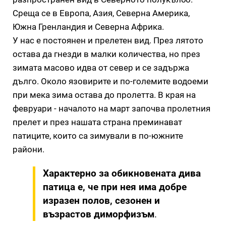
Среща се в Европа, Азия, Северна Америка,
Южна Гренландия и Северна Африка.
У нас е постоянен и прелетен вид. През лятото
остава да гнезди в малки количества, но през
зимата масово идва от север и се задържа
дълго. Около язовирите и по-големите водоеми
при мека зима остава до пролетта. В края на
февруари - началото на март започва пролетния
прелет и през нашата страна преминават
патиците, които са зимували в по-южните
райони.
Характерно за обикновената дива
патица е, че при нея има добре
изразен полов, сезонен и
възрастов диморфизъм
.