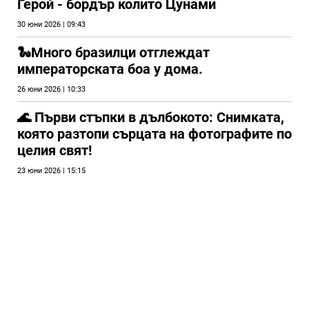
Герой - бордър колито Цунами
30 юни 2026 | 09:43
🐍Много бразилци отглеждат
императорската боа у дома.
26 юни 2026 | 10:33
🌊 Първи стъпки в дълбокото: Снимката,
която разтопи сърцата на фотографите по
целия свят!
23 юни 2026 | 15:15