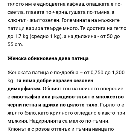
тялото им е едноцветна кафява, опашката е по-
светла, главата по-черна, гушата по-тъмна, а
клюнът - жълтозелен. Големината на мъжките
патици варира твърде много. Тя достига на тегло
до 1,7 kg (средно 1 kg), а на дължина - от 50 до
55 cm.
Женска обикновена дива патица
Женската патица е по-дребна – от 0,750 до 1,300
kg.
Тя няма добре изразен сезонен
диморфизъм.
Общият тон на нейното оперение
е
сиво-кафяв или ръждиво-жълт с множество
черни петна и щрихи по цялото тяло
. Гърлото е
жълто-бяло, като крилното огледало е както при
мъжкия. Надкрилията са малко по-тъмни.
Клюнът е с розов оттенък и тъмна ивица по