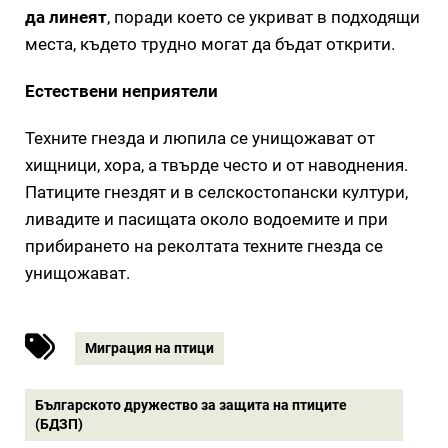
да линеят
, поради което се укриват в подходящи
места, където трудно могат да бъдат открити.
Естествени неприятели
Техните гнезда и люпила се унищожават от
хищници, хора, а твърде често и от наводнения.
Патиците гнездят и в селскостопански култури,
ливадите и пасищата около водоемите и при
прибирането на реколтата техните гнезда се
унищожават.
Миграция на птици
Българското дружество за защита на птиците
(БДЗП)