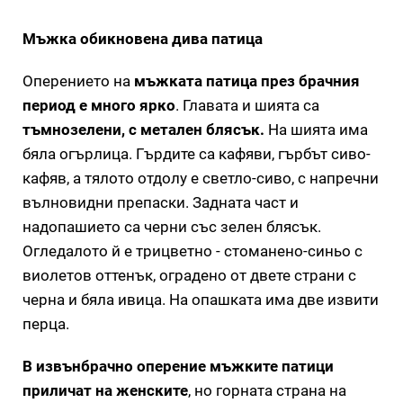
Мъжка обикновена дива патица
Оперението на
мъжката патица през брачния
период е много ярко
. Главата и шията са
тъмнозелени, с метален блясък.
На шията има
бяла огърлица. Гърдите са кафяви, гърбът сиво-
кафяв, а тялото отдолу е светло-сиво, с напречни
вълновидни препаски. Задната част и
надопашието са черни със зелен блясък.
Огледалото й е трицветно - стоманено-синьо с
виолетов оттенък, оградено от двете страни с
черна и бяла ивица. На опашката има две извити
перца.
В извънбрачно оперение мъжките патици
приличат на женските
, но горната страна на