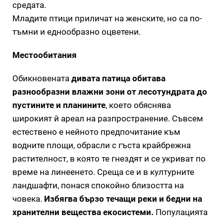
средата.
Младите птици приличат на женските, но са по-
тъмни и еднообразно оцветени.
Местообитания
Обикновената
дивата патица обитава
разнообразни влажни зони от лесотундрата до
пустините и планините
, което обяснява
широкият й ареал на разпространение. Съвсем
естествено е нейното предпочитание към
водните площи, обрасли с гъста крайбрежна
растителност, в която те гнездят и се укриват по
време на линеенето. Среща се и в културните
ландшафти, понася спокойно близостта на
човека.
Избягва бързо течащи реки и бедни на
хранителни вещества екосистеми.
Популацията