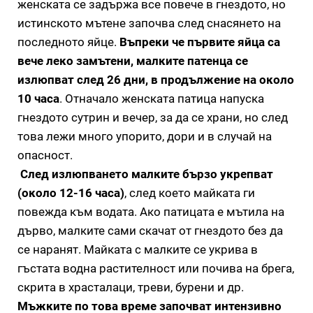
женската се задържа все повече в гнездото, но
истинското мътене започва след снасянето на
последното яйце.
Въпреки че първите яйца са
вече леко замътени, малките патенца се
излюпват след 26 дни, в продължение на около
10 часа
. Отначало женската патица напуска
гнездото сутрин и вечер, за да се храни, но след
това лежи много упорито, дори и в случай на
опасност.
След излюпването малките бързо укрепват
(около 12-16 часа)
, след което майката ги
повежда към водата. Ако патицата е мътила на
дърво, малките сами скачат от гнездото без да
се наранят. Майката с малките се укрива в
гъстата водна растителност или почива на брега,
скрита в храсталаци, треви, бурени и др.
Мъжките по това време започват интензивно