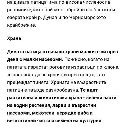
на дивата патица, има по-висока численост в
равнините, като най-многобройна е в блатата и
езерата край р. Дунав и по Черноморското
крайбрежие.
Храна
Дивата патица отначало храни малките си през
деня с малки насекоми.
По-късно, когато на
патетата израстат роговите израстъци по клюна,
те започват да се хранят и през нощта, като
прецеждат тинята. Храната на възрастните
патици е твърде разнообразна.
Те ядат
растителна и животинска храна - зелени части
на водни растения, ларви и възрастни
насекоми, мекотели, нерядко риба и
вегетативни части и семена на културни