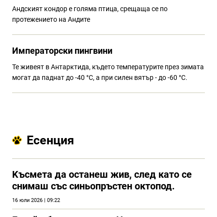
Андският кондор е голяма птица, срещаща се по
протежението на Андите
Императорски пингвини
Те живеят в Антарктида, където температурите през зимата
могат да паднат до -40 °C, а при силен вятър - до -60 °C.
Есенция
Kъсмета да останеш жив, след като се
снимаш със синьопръстен октопод.
16 юли 2026 | 09:22