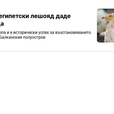
 египетски лешояд даде
да
опа и е исторически успех за възстановяването
 Балканския полуостров