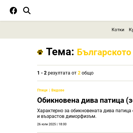
Котки
К
Тема:
Българското 
1 - 2
резултата от
2
общо
Птици
Видове
Обикновена дива патица (з
Характерно за обикновената дива патица е
и възрастов диморфизъм.
26 юли 2025 | 18:00