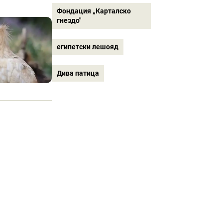
Фондация „Карталско
гнездо"
египетски лешояд
Дива патица