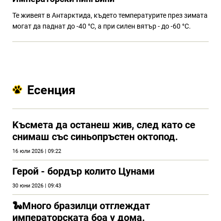
Те живеят в Антарктида, където температурите през зимата
могат да паднат до -40 °C, а при силен вятър - до -60 °C.
Есенция
Kъсмета да останеш жив, след като се
снимаш със синьопръстен октопод.
16 юли 2026 | 09:22
Герой - бордър колито Цунами
30 юни 2026 | 09:43
🐍Много бразилци отглеждат
императорската боа у дома.