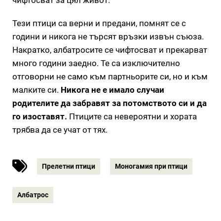
Тези птици са верни и предани, помнят се с
години и никога не търсят връзки извън съюза.
Накратко, албатросите се чифтосват и прекарват
много години заедно. Те са изключително
отговорни не само към партньорите си, но и към
малките си.
Никога не е имало случаи
родителите да забравят за потомството си и да
го изоставят.
Птиците са невероятни и хората
трябва да се учат от тях.
Прелетни птици
Моногамия при птици
Албатрос