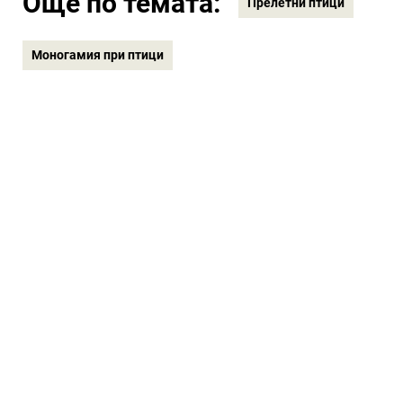
Още по темата:
Прелетни птици
Моногамия при птици