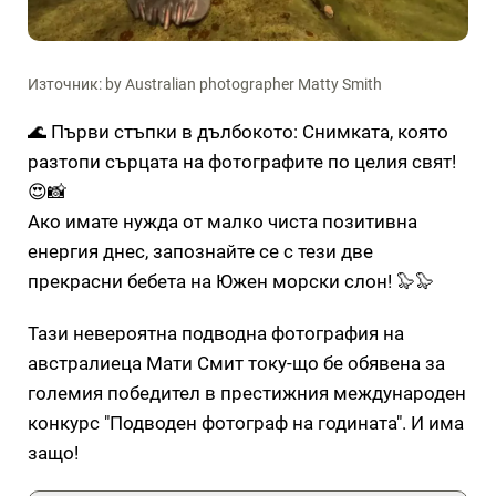
Източник: by Australian photographer Matty Smith
🌊 Първи стъпки в дълбокото: Снимката, която
разтопи сърцата на фотографите по целия свят!
😍📸
Ако имате нужда от малко чиста позитивна
енергия днес, запознайте се с тези две
прекрасни бебета на Южен морски слон! 🦭🦭
Тази невероятна подводна фотография на
австралиеца Мати Смит току-що бе обявена за
големия победител в престижния международен
конкурс "Подводен фотограф на годината". И има
защо!