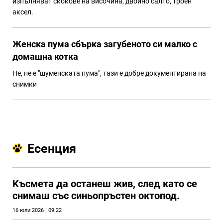
изпълняват скокове на височина, двойно салто, троен
аксел.
Женска пума сбърка загубеното си малко с
домашна котка
Не, не е "шуменската пума", тази е добре документирана на
снимки
Есенция
Kъсмета да останеш жив, след като се
снимаш със синьопръстен октопод.
16 юли 2026 | 09:22