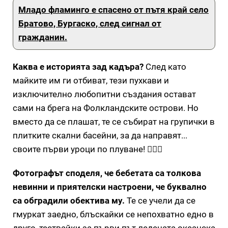
Младо фламинго е спасено от пътя край село
Братово, Бургаско, след сигнал от
гражданин.
Каква е историята зад кадъра?
След като
майките им ги отбиват, тези пухкави и
изключително любопитни създания остават
сами на брега на Фолкландските острови. Но
вместо да се плашат, те се събират на групички в
плитките скални басейни, за да направят...
своите първи уроци по плуване! 🏊‍♂️🌊
Фотографът споделя, че бебетата са толкова
невинни и приятелски настроени, че буквално
са обградили обектива му.
Те се учели да се
гмуркат заедно, блъскайки се непохватно едно в
друго, тествайки за първи път ледената океанска