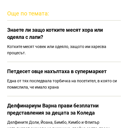
Още по темата:
Знаете ли защо котките месят хора или
одеяла с лапи?
Котките месят човек или одеяло, защото им харесва
процесът.
Петдесет овце нахълтаха в супермаркет
Една от тях последвала торбичка на посетител, в която си
помислила, че имало храна
Делфинариум Варна прави безплатни
представления за децата за Коледа
Делфините Доли, Йоана, Бимбо, Кимбо и Флипър