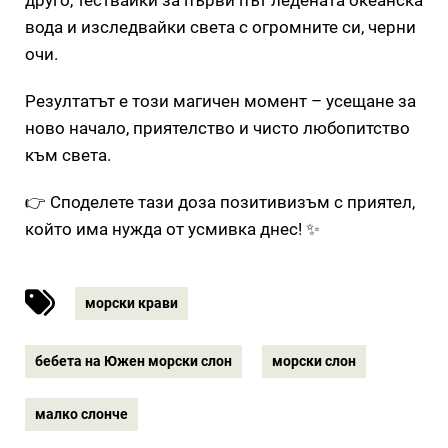
вода и изследвайки света с огромните си, черни
очи.
Резултатът е този магичен момент – усещане за
ново начало, приятелство и чисто любопитство
към света.
👉 Споделете тази доза позитивизъм с приятел,
който има нужда от усмивка днес! ✨
морски крави
бебета на Южен морски слон
морски слон
малко слонче