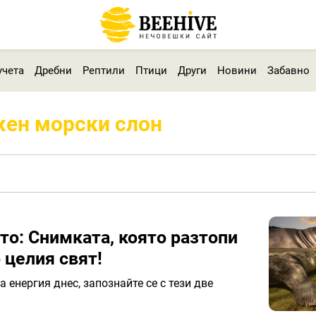
учета
Дребни
Рептили
Птици
Други
Новини
Забавно
жен морски слон
то: Снимката, която разтопи
 целия свят!
 енергия днес, запознайте се с тези две