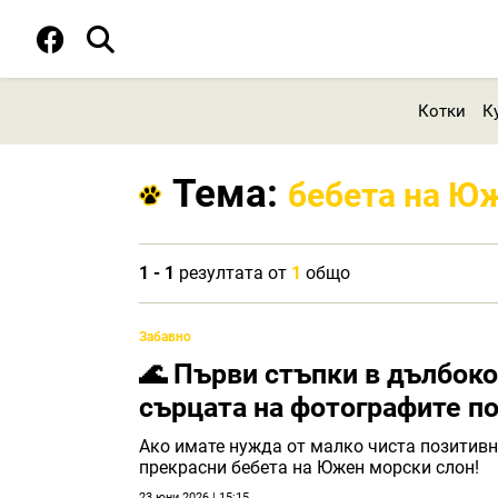
Котки
К
Тема:
бебета на Ю
1 - 1
резултата от
1
общо
Забавно
🌊 Първи стъпки в дълбоко
сърцата на фотографите по
Ако имате нужда от малко чиста позитивна
прекрасни бебета на Южен морски слон!
23 юни 2026 | 15:15