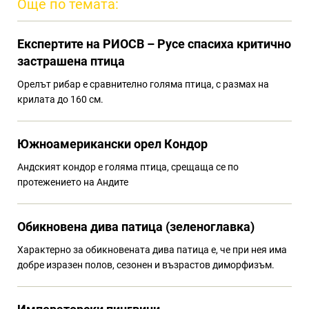
Още по темата:
Eкспертите на РИОСВ – Русе спасиха критично
застрашена птица
Орелът рибар е сравнително голяма птица, с размах на
крилата до 160 см.
Южноамерикански орел Кондор
Андският кондор е голяма птица, срещаща се по
протежението на Андите
Обикновена дива патица (зеленоглавка)
Характерно за обикновената дива патица е, че при нея има
добре изразен полов, сезонен и възрастов диморфизъм.