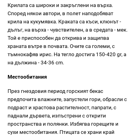
Крилата са широки и закръглени на върха.
Според някои автори, в полет наподобяват
крила на кукумявка. Краката са къси, клюнът -
дълъг, на върха - чувствителен, а в средата - мек.
Той е приспособен да открива и защипва
храната вътре в почвата. Очите са големи, с
тъмнокафяв ирис. На тегло достига 150-420 gr, а
на дължина - 34-36 cm.
Местообитания
През гнездовия период горският бекас
предпочита влажните, запустели гори, обрасли с
подраст и храстова растителност, папрати, с
паднали дървета, изпъстрени с открити
пространства и полянки. Избягва горещите и
сухи местообитания. Птицата се храни край