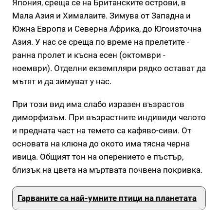
Япония, среща се на Британските острови, в
Мала Азия и Хималаите. Зимува от Западна и
Южна Европа и Северна Африка, до Югоизточна
Азия. У нас се среща по време на прелетите -
ранна пролет и късна есен (октомври -
ноември). Отделни екземпляри рядко остават да
мътят и да зимуват у нас.
При този вид има слабо изразен възрастов
диморфизъм. При възрастните индивиди челото
и предната част на темето са кафяво-сиви. От
основата на клюна до окото има тясна черна
ивица. Общият тон на оперението е пъстър,
близък на цвета на мъртвата почвена покривка.
Гарваните са най-умните птици на планетата