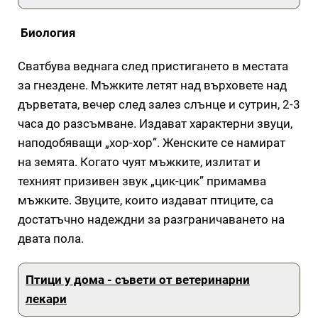
Биология
Сватбува веднага след пристигането в местата
за гнездене. Мъжките летят над върховете над
дърветата, вечер след залез слънце и сутрин, 2-3
часа до разсъмване. Издават характерни звуци,
наподобяващи „хор-хор”. Женските се намират
на земята. Когато чуят мъжките, излитат и
техният призивен звук „цик-цик” примамва
мъжките. Звуците, които издават птиците, са
достатъчно надеждни за разграничаването на
двата пола.
Птици у дома - съвети от ветеринарни
лекари