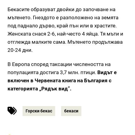
Бекасите образуват двойки до започване на
мътенето. Гнездото е разположено на земята
под паднало дърво, край пън или в храстите.
Женската снася 2-6, най-често 4 яйца. Тя мъти и
отглежда малките сама. Мътенето продължава
20-24 дни.
В Европа според таксации числеността на
популацията достига 3,7 млн. птици.
Видът е
включен в Червената книга на България с
категорията „Рядък вид”.
Горски бекас
бекаси