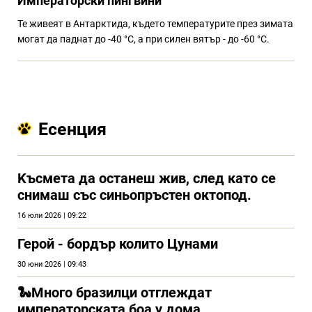
Императорски пингвини
Те живеят в Антарктида, където температурите през зимата
могат да паднат до -40 °C, а при силен вятър - до -60 °C.
Есенция
Kъсмета да останеш жив, след като се
снимаш със синьопръстен октопод.
16 юли 2026 | 09:22
Герой - бордър колито Цунами
30 юни 2026 | 09:43
🐍Много бразилци отглеждат
императорската боа у дома.