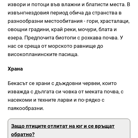
извори и потоци във влажни и блатисти места. В
извънгнездовия период обича да странства в
разнообразни местообитания - гори, храсталаци,
овощни градини, край реки, мочури, блата и
езера. Предпочита биотопи с рохкава почва. У
нас се среща от морското равнище до
високопланинските пасища.
Храна
Бекасът се храни с дъждовни червеи, които
изважда с дългата си човка от меката почва, с
насекоми и техните ларви и по-рядко с
паякообразни.
Защо птиците отлитат на юг и се връщат
обратно?