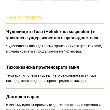
Още по темата:
Чудовището Гила (Heloderma suspectum) e
уникален гущер, известен с преяждането си
Чудовището Гила яде големи хранения (като цели гризачи)
и смила храната в продължение на 1-2 месеца.
Тихоокеанска пръстеноврата змия
Те са един от онези видове, чието откриване е истинска
награда, не са рядкост, а просто рядко се виждат.
Дантелен варан
Името му идва от красивите дантелени шарки в кремаво и