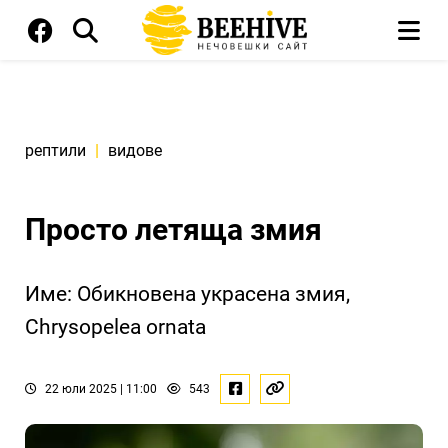
рептили
|
видове
Просто летяща змия
Име: Обикновена украсена змия,
Chrysopelea ornata
22 юли 2025 | 11:00
543