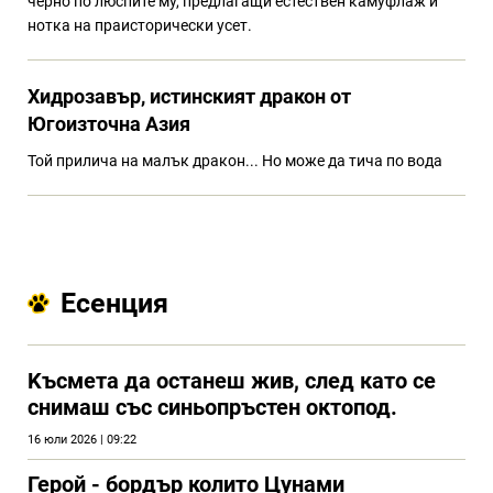
черно по люспите му, предлагащи естествен камуфлаж и
нотка на праисторически усет.
Хидрозавър, истинският дракон от
Югоизточна Азия
Той прилича на малък дракон... Но може да тича по вода
Есенция
Kъсмета да останеш жив, след като се
снимаш със синьопръстен октопод.
16 юли 2026 | 09:22
Герой - бордър колито Цунами