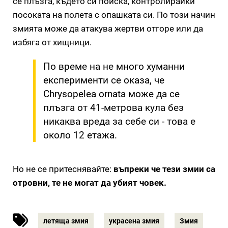
се плъзга, където си поиска, контролирайки
посоката на полета с опашката си. По този начин
змията може да атакува жертви отгоре или да
избяга от хищници.
По време на не много хуманни
експерименти се оказа, че
Chrysopelea ornata може да се
плъзга от 41-метрова кула без
никаква вреда за себе си - това е
около 12 етажа.
Но не се притеснявайте:
въпреки че тези змии са
отровни, те не могат да убият човек.
летяща змия
украсена змия
Змия