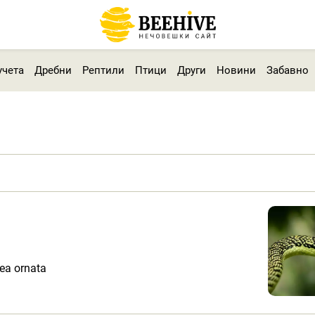
учета
Дребни
Рептили
Птици
Други
Новини
Забавно
ea ornata