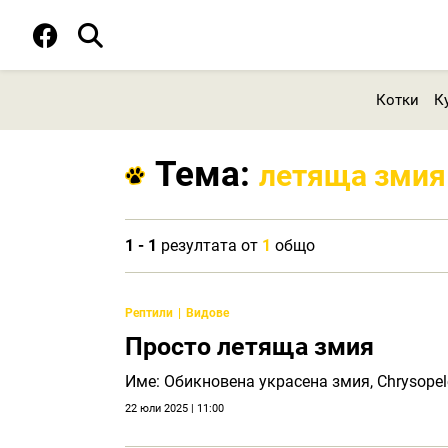
Котки
К
Тема:
летяща змия
1 - 1
резултата от
1
общо
Рептили
Видове
Просто летяща змия
Име: Обикновена украсена змия, Chrysopel
22 юли 2025 | 11:00