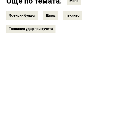
Още по темата:
Мопс
Френски булдог
Шпиц
пекинез
Топлинен удар при кучета