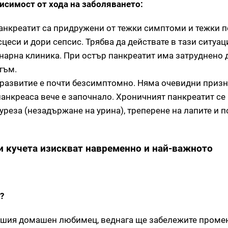
висимост от хода на заболяването:
панкреатит са придружени от тежки симптоми и тежки 
цеси и дори сепсис. Трябва да действате в тази ситуац
инарна клиника. При остър панкреатит има затруднено 
тъм.
а развитие е почти безсимптомно. Няма очевидни приз
панкреаса вече е започнало. Хроничният панкреатит се
уреза (незадържане на урина), треперене на лапите и 
и кучета изискват навременно и най-важното
?
ашия домашен любимец, веднага ще забележите промен