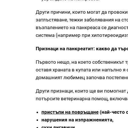
Други причини, които могат да провоки
затлъстяване, тежки заболявания на с
възпалението на панкреаса се диагнос
система (например при хипотиреоидиз
Признаци на панкреатит: какво да тър
Първото нещо, на което собственикът 
оставя храната в купата или напълно я
домашният любимец започва постепенно 
Други признаци, които ще ви помогнат 
потърсите ветеринарна помощ, включв
пристъпи на повръщане
(най-често 
нарушения на изпражненията,
сухи лигавици,