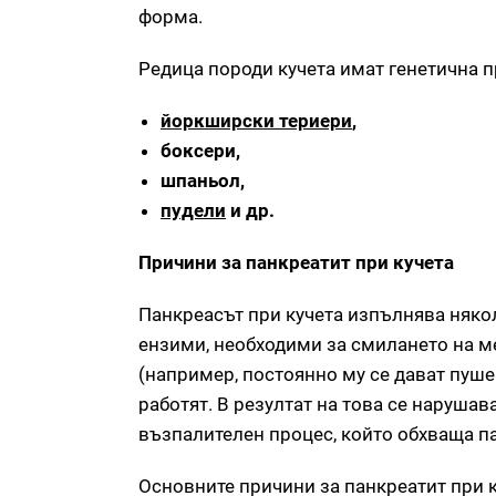
форма.
Редица породи кучета имат генетична 
йоркширски териери
,
боксери,
шпаньол,
пудели
и др.
Причини за панкреатит при кучета
Панкреасът при кучета изпълнява няко
ензими, необходими за смилането на ме
(например, постоянно му се дават пуше
работят. В резултат на това се нарушав
възпалителен процес, който обхваща п
Основните причини за панкреатит при к