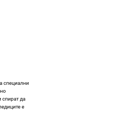
на специални
тно
и спират да
ледиците е