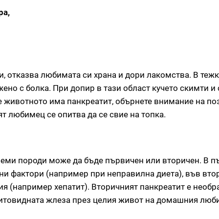
ра,
и, отказва любимата си храна и дори лакомства. В тежк
жено с болка. При допир в тази област кучето скимти и
че животното има панкреатит, обърнете внимание на поз
 любимец се опитва да се свие на топка.
олеми породи може да бъде първичен или вторичен. В п
ни фактори (например при неправилна диета), във втор
я (например хепатит). Вторичният панкреатит е необр
итовидната жлеза през целия живот на домашния люб