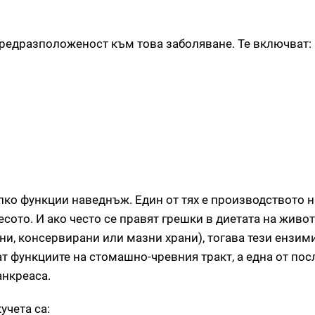
предразположеност към това заболяване. Те включват:
лко функции наведнъж. Един от тях е производството 
сото. И ако често се правят грешки в диетата на живо
ни, консервирани или мазни храни), тогава тези ензим
ат функциите на стомашно-чревния тракт, а една от пос
анкреаса.
учета са: