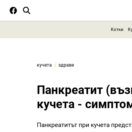
Котки
К
кучета
|
здраве
Панкреатит (въз
кучета - симпто
Панкреатитът при кучета предс