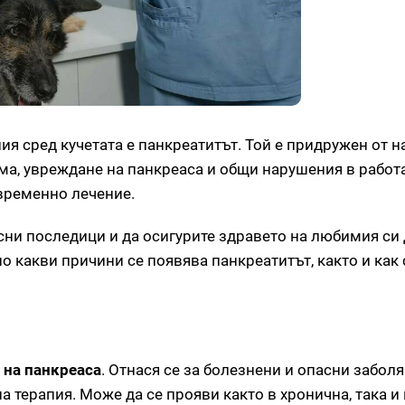
ия сред кучетата е панкреатитът. Той е придружен от 
ма, увреждане на панкреаса и общи нарушения в работа
временно лечение.
асни последици и да осигурите здравето на любимия с
по какви причини се появява панкреатитът, както и ка
 на панкреаса
. Отнася се за болезнени и опасни забол
 терапия. Може да се прояви както в хронична, така и 