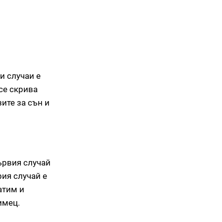
и случаи е
 се скрива
ите за сън и
ървия случай
ия случай е
атим и
имец.