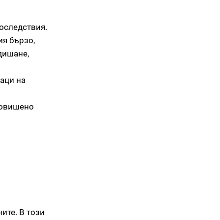
последствия.
ия бързо,
дишане,
наци на
повишено
ите. В този