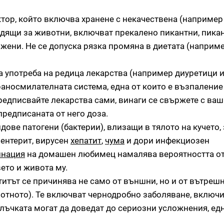
актор, който включва хранене с некачествена (например
одящи за животни, включват прекалено пикантни, пикан
ржени. Не се допуска рязка промяна в диетата (наприме
а употреба на редица лекарства (например диуретици и
аносмилателната система, една от които е възпаление
 предписвайте лекарства сами, винаги се свържете с ва
редписаната от него доза.
идове патогени (бактерии), влизащи в тялото на кучето,
 ентерит, вирусен
хепатит
,
чума
и дори инфекциозен
инация
на домашен любимец намалява вероятността от
вето и живота му.
итът се причинява не само от външни, но и от вътреш
отното). Те включват чернодробно заболяване, включ
лъчката могат да доведат до сериозни усложнения, едн