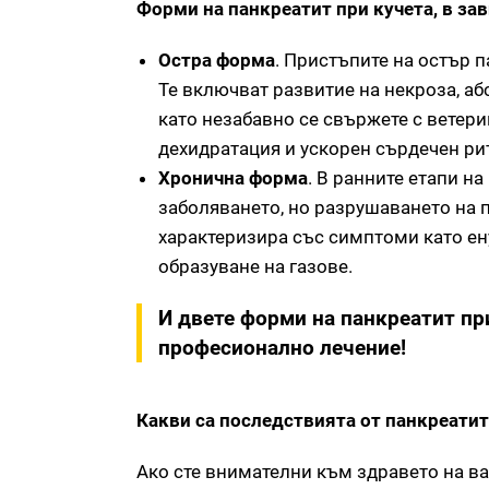
Форми на панкреатит при кучета, в за
Остра форма
. Пристъпите на остър 
Те включват развитие на некроза, абс
като незабавно се свържете с ветер
дехидратация и ускорен сърдечен ри
Хронична форма
. В ранните етапи н
заболяването, но разрушаването на 
характеризира със симптоми като ен
образуване на газове.
И двете форми на панкреатит пр
професионално лечение!
Какви са последствията от панкреатит
Ако сте внимателни към здравето на в