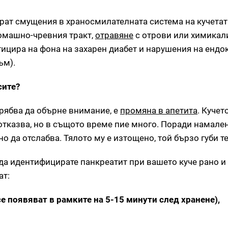
рат смущения в храносмилателната система на кучетата
томашно-чревния тракт,
отравяне
с отрови или химикали
тицира на фона на захарен диабет и нарушения на ендо
ъм).
сите?
трябва да обърне внимание, е
промяна в апетита
. Кучет
 отказва, но в същото време пие много. Поради намале
да отслабва. Тялото му е изтощено, той бързо губи те
да идентифицирате панкреатит при вашето куче рано и
ат:
се появяват в рамките на 5-15 минути след хранене),