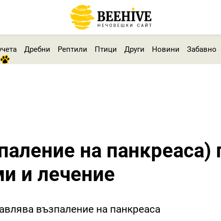
учета
Дребни
Рептили
Птици
Други
Новини
Забавно
паление на панкреаса) 
ми и лечение
тавлява възпаление на панкреаса