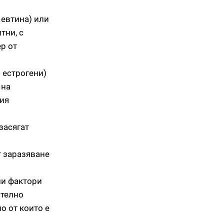
 евтина) или
тни, с
р от
 естрогени)
 на
шия
 засягат
 заразяване
ни фактори
ително
о от които е