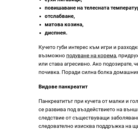
повишаване на телесната температу
отслабване,
матова козина,
диспнея.
Кучето губи интерес към игри и разходк
възможно
подуване на корема
, придру
или става агресивно. Ако подозирате, 
почивка. Поради силна болка домашният
Видове панкреатит
Панкреатитът при кучета от малки и г
се развива под въздействието на външ
следствие от съществуващи заболявани
следователно изисква поддръжка на щ