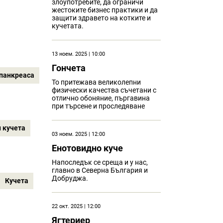
злоупотребите, да ограничи
жестоките бизнес практики и да
защити здравето на котките и
кучетата.
13 ноем. 2025 | 10:00
Гончета
 панкреаса
То притежава великолепни
физически качества съчетани с
отлично обоняние, пъргавина
при търсене и проследяване
 кучета
03 ноем. 2025 | 12:00
Eнотовидно куче
Напоследък се среща и у нас,
главно в Северна България и
Добруджа.
Кучета
22 окт. 2025 | 12:00
Ягтериер