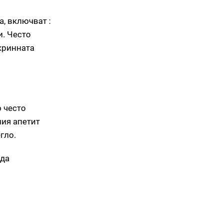
, включват :
. Често
кринната
о често
ния апетит
гло.
 да