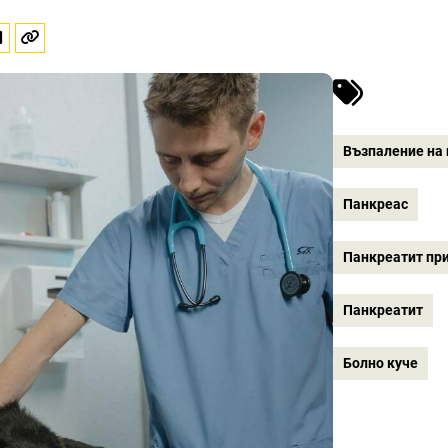
Възпаление на
Панкреас
Панкреатит при
Панкреатит
Болно куче