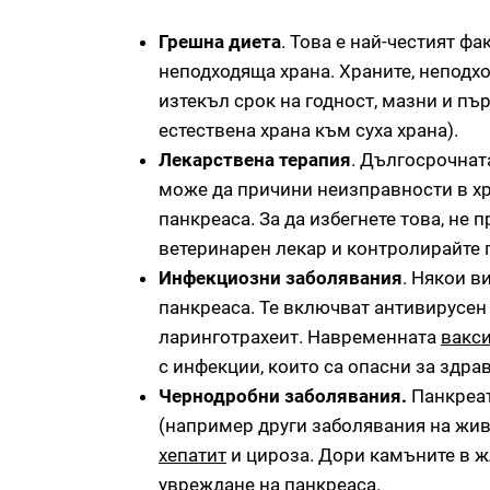
Грешна диета
. Това е най-честият ф
неподходяща храна. Храните, неподх
изтекъл срок на годност, мазни и пъ
естествена храна към суха храна).
Лекарствена терапия
. Дългосрочнат
може да причини неизправности в хр
панкреаса. За да избегнете това, не
ветеринарен лекар и контролирайте п
Инфекциозни заболявания
. Някои в
панкреаса. Те включват антивирусен
ларинготрахеит. Навременната
вакс
с инфекции, които са опасни за здра
Чернодробни заболявания.
Панкреат
(например други заболявания на жив
хепатит
и цироза. Дори камъните в ж
увреждане на панкреаса.