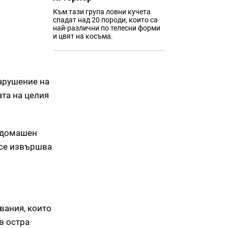
Към тази група ловни кучета
спадат над 20 породи, които са
най-различни по телесни форми
и цвят на косъма.
нарушение на
та на целия
и домашен
к се извършва
явания, които
в остра