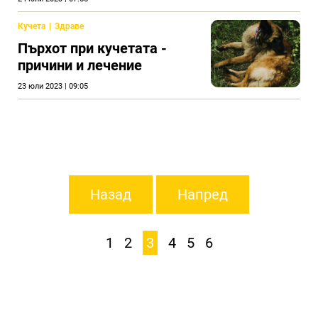
Кучета
Здраве
Пърхот при кучетата -
причини и лечение
23 юли 2023 | 09:05
Назад
Напред
1
2
3
4
5
6