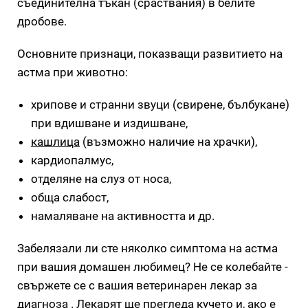
съединителна тъкан (сраствания) в белите
дробове.
Основните признаци, показващи развитието на
астма при животно:
хрипове и странни звуци (свирене, бълбукане)
при вдишване и издишване,
кашлица
(възможно наличие на храчки),
кардиопалмус,
отделяне на слуз от носа,
обща слабост,
намаляване на активността и др.
Забелязали ли сте няколко симптома на астма
при вашия домашен любимец? Не се колебайте -
свържете се с вашия ветеринарен лекар за
диагноза . Лекарят ще прегледа кучето и, ако е