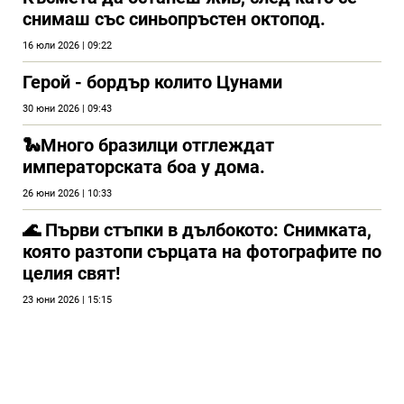
снимаш със синьопръстен октопод.
16 юли 2026 | 09:22
Герой - бордър колито Цунами
30 юни 2026 | 09:43
🐍Много бразилци отглеждат
императорската боа у дома.
26 юни 2026 | 10:33
🌊 Първи стъпки в дълбокото: Снимката,
която разтопи сърцата на фотографите по
целия свят!
23 юни 2026 | 15:15