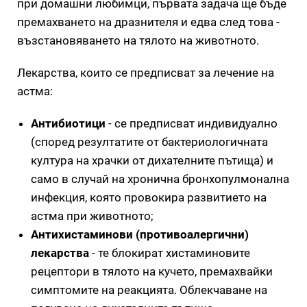
при домашни любимци, първата задача ще бъде
премахването на дразнителя и едва след това -
възстановяването на тялото на животното.
Лекарства, които се предписват за лечение на
астма:
Антибиотици
- се предписват индивидуално
(според резултатите от бактериологичната
култура на храчки от дихателните пътища) и
само в случай на хронична бронхопулмонална
инфекция, която провокира развитието на
астма при животното;
Антихистаминови (противоалергични)
лекарства
- те блокират хистаминовите
рецептори в тялото на кучето, премахвайки
симптомите на реакцията. Облекчаване на