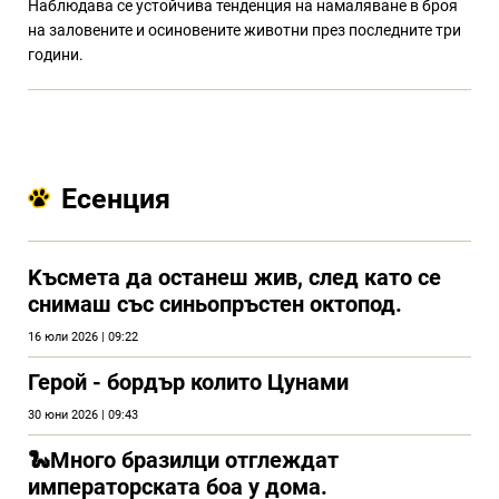
Наблюдава се устойчива тенденция на намаляване в броя
на заловените и осиновените животни през последните три
години.
Есенция
Kъсмета да останеш жив, след като се
снимаш със синьопръстен октопод.
16 юли 2026 | 09:22
Герой - бордър колито Цунами
30 юни 2026 | 09:43
🐍Много бразилци отглеждат
императорската боа у дома.