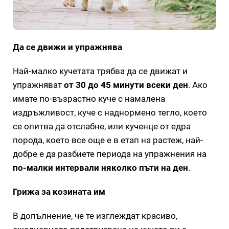
Да се движи и упражнява
Най-малко кучетата трябва да се движат и
упражняват
от 30 до 45 минути всеки ден
. Ако
имате по-възрастно куче с намалена
издръжливост, куче с наднормено тегло, което
се опитва да отслабне, или кученце от едра
порода, което все още е в етап на растеж, най-
добре е да разбиете периода на упражнения на
по-малки интервали няколко пъти на ден
.
Грижа за козината им
В допълнение, че те изглеждат красиво,