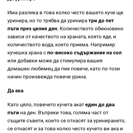
Има разлика в това колко често вашето куче ще
уринира, но то трябва да уринира
три до пет
пъти през целия ден
. Количеството обикновено
зависи от качеството на храната, която яде, и
количеството вода, което приема. Например
кучешка храна с
по-високо съдържание на сол
или добавки може да стимулира вашия
домашен любимец да пие повече, като по този
начин произвежда повече урина.
Да ака
Като цяло, повечето кучета акат
един до два
пъти
на ден. Въпреки това, голяма част от
същите съвети, които се отнасят за уринирането,
се отнасят и за това колко често кучето ви ака и