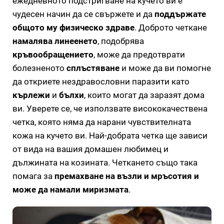
ежедневното подстригване на кучето ви е
чудесен начин да се свържете и да
поддържате
общото му физическо здраве
. Доброто четкане
намалява линеенето
, подобрява
кръвообращението
, може да предотврати
болезненото
сплъстяване
и може да ви помогне
да откриете нездравословни паразити като
кърлежи
и
бълхи
, които могат да заразят дома
ви. Уверете се, че използвате висококачествена
четка, която няма да нарани чувствителната
кожа на кучето ви. Най-добрата четка ще зависи
от вида на вашия домашен любимец и
дължината на козината. Четкането също така
помага за
премахване на възли и мръсотия и
може да намали миризмата
.