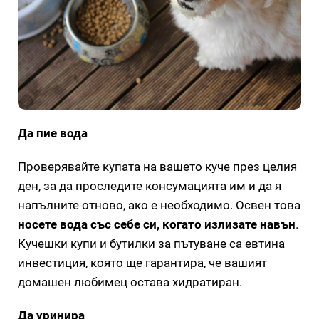
Да пие вода
Проверявайте купата на вашето куче през целия
ден, за да проследите консумацията им и да я
напълните отново, ако е необходимо. Освен това
носете вода със себе си, когато излизате навън
.
Кучешки купи и бутилки за пътуване са евтина
инвестиция, която ще гарантира, че вашият
домашен любимец остава хидратиран.
Да уринира