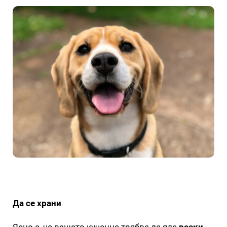
Да се храни
Ясно е, че вашето кученце трябва да яде
всеки