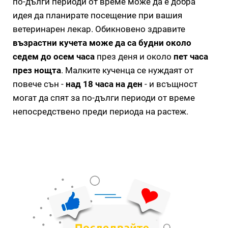
по-дълги периоди от време може да е добра
идея да планирате посещение при вашия
ветеринарен лекар. Обикновено здравите
възрастни кучета може да са будни около
седем до осем часа
през деня и около
пет часа
през нощта
. Малките кученца се нуждаят от
повече сън -
над 18 часа на ден
- и всъщност
могат да спят за по-дълги периоди от време
непосредствено преди периода на растеж.