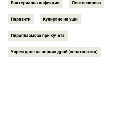
Бактериална инфекция
Лептоспироза
Паразити
Купиране на уши
Пироплазмоза при кучета
Увреждане на черния дроб (хепатопатия)