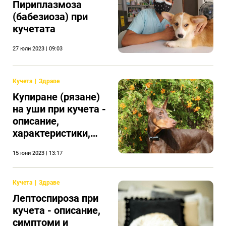
Пириплазмоза
(бабезиоза) при
кучетата
27 юли 2023 | 09:03
Кучета
Здраве
Купиране (рязане)
на уши при кучета -
описание,
характеристики,
грижи и възможни
15 юни 2023 | 13:17
усложнения
Кучета
Здраве
Лептоспироза при
кучета - описание,
симптоми и