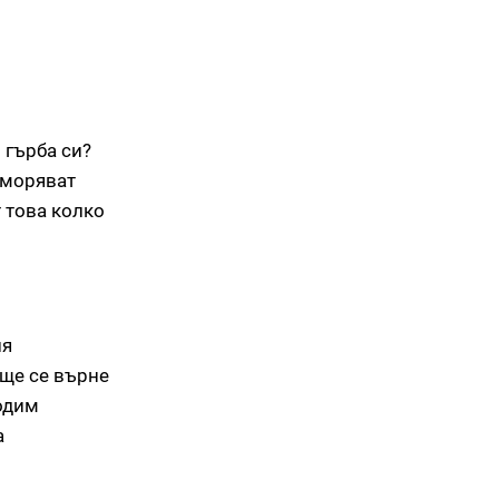
 гърба си?
уморяват
т това колко
ия
 ще се върне
ходим
а