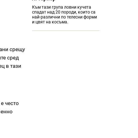
Към тази група ловни кучета
спадат над 20 породи, които са
най-различни по телесни форми
и цвят на косъма.
рани срещу
ите сред
ец в тази
 е често
менно