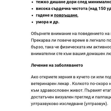
тежко дишане дори след минимално
висока сърдечна честота (над 150 уд
гадене и
повръщане
,
умора и др.
Обърнете внимание на поведението на к
Прекарва ли повече време в легнало по
бързо, така че физическата им активнос
внимателни сте към вашия домашен л
Лечение на заболяването
Ако откриете херния в кучето си или по
ветеринарен лекар . Колкото по-скоро
към здравословен живот. Първият етап 
достатъчен визуален преглед и палпаци
ултразвуково изследване (ултразвук).