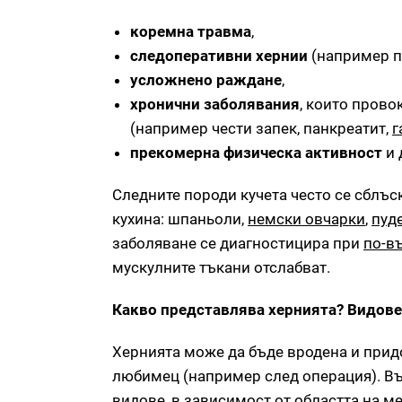
коремна травма
,
следоперативни хернии
(например п
усложнено раждане
,
хронични заболявания
, които прово
(например чести запек, панкреатит,
г
прекомерна физическа активност
и 
Следните породи кучета често се сблъс
кухина: шпаньоли,
немски овчарки
,
пуд
заболяване се диагностицира при
по-в
мускулните тъкани отслабват.
Какво представлява хернията? Видове
Хернията може да бъде вродена и придо
любимец (например след операция). Въп
видове, в зависимост от областта на 