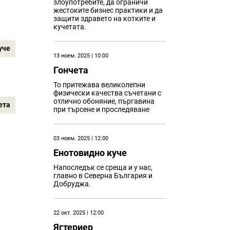
злоупотребите, да ограничи
жестоките бизнес практики и да
защити здравето на котките и
кучетата.
уче
13 ноем. 2025 | 10:00
Гончета
То притежава великолепни
физически качества съчетани с
отлично обоняние, пъргавина
ета
при търсене и проследяване
03 ноем. 2025 | 12:00
Eнотовидно куче
Напоследък се среща и у нас,
главно в Северна България и
Добруджа.
22 окт. 2025 | 12:00
Ягтериер