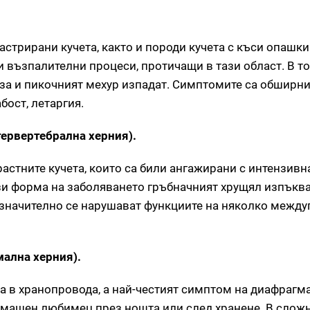
астрирани кучета, както и породи кучета с къси опашки
 възпалителни процеси, протичащи в тази област. В т
за и пикочният мехур изпадат. Симптомите са обширни,
бост, летаргия.
тервертебрална херния).
растните кучета, които са били ангажирани с интензив
ази форма на заболяването гръбначният хрущял изпъкв
а значително се нарушават функциите на няколко межд
мална херния).
а в хранопровода, а най-честият симптом на диафрагм
домашен любимец през нощта или след хранене. В слож