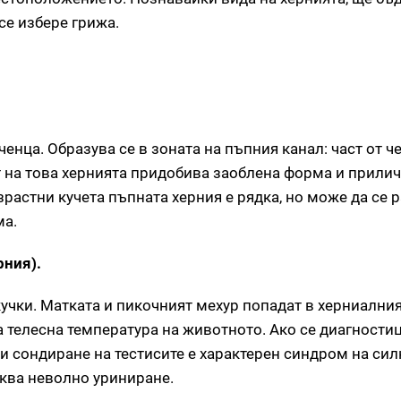
се избере грижа.
енца. Образува се в зоната на пъпния канал: част от ч
т на това хернията придобива заоблена форма и прилич
зрастни кучета пъпната херния е рядка, но може да се 
ма.
рния).
кучки. Матката и пикочният мехур попадат в херниалния
 телесна температура на животното. Ако се диагности
и сондиране на тестисите е характерен синдром на сил
иква неволно уриниране.