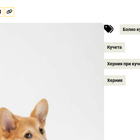
Болно к
Кучета
Херния при куч
Херния