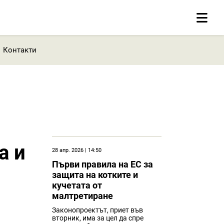
Контакти
а и
28 апр. 2026 | 14:50
Първи правила на ЕС за
защита на котките и
кучетата от
малтретиране
Законопроектът, приет във
вторник, има за цел да спре