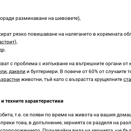
оради разминаване на шевовете),
кират рязко повишаване на налягането в коремната об
астрит
),
др.
кват с проблема с изпъкване на вътрешните органи от
ели
,
дакели
и бултериери. В повече от 60% от случаите т
ъзрастни
животни, тъй като с възрастта хрущялните
ст
 и техните характеристики
бита, т.е. се появи по време на живота на вашия дом
реки това, в допълнение, хернията се разделя на раз
местоположението. Познавайки вида на хернията, ще б