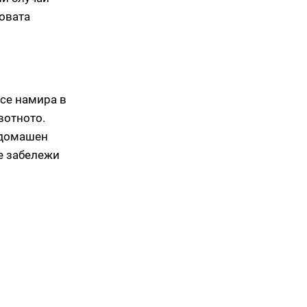
овата
 се намира в
вотното.
 домашен
е забележи