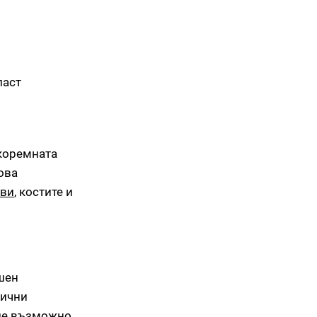
ласт
 коремната
ова
ави
, костите и
ашен
лични
ъде възможно