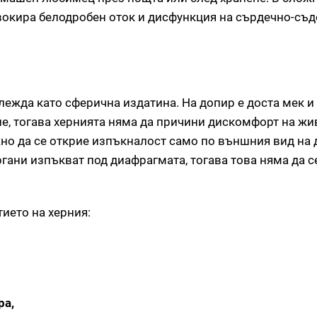
вокира белодробен оток и дисфункция на сърдечно-съд
лежда като сферична издатина. На допир е доста мек и
е, тогава хернията няма да причини дискомфорт на жи
жно да се открие изпъкналост само по външния вид на
гани изпъкват под диафрагмата, тогава това няма да с
ието на херния:
ра,