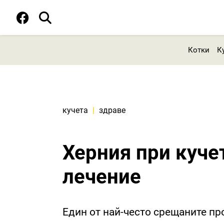
Котки
К
кучета
|
здраве
Херния при кучет
лечение
Един от най-често срещаните пр