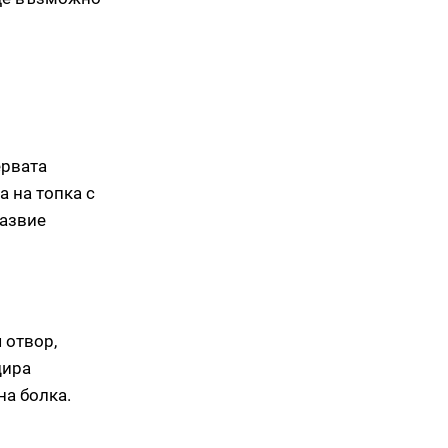
ервата
а на топка с
развие
 отвор,
цира
на болка.