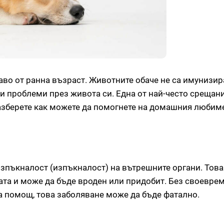
раво от ранна възраст. Животните обаче не са имунизи
ни проблеми през живота си. Една от най-често срещан
 разберете как можете да помогнете на домашния любим
изпъкналост (изпъкналост) на вътрешните органи. Това
ата и може да бъде вроден или придобит. Без своевре
 помощ, това заболяване може да бъде фатално.