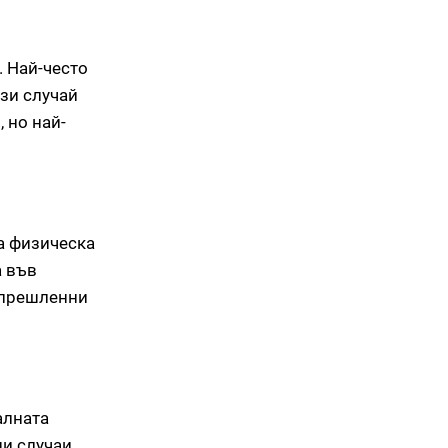
. Най-често
ози случай
 но най-
на физическа
а във
упрешленни
алната
ни случаи