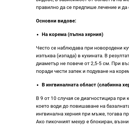
правилно да се предпише лечение и да 
Основни видове:
На корема (пъпна херния)
Често се наблюдава при новородени куч
изпъква (изпада) в кухината. В резулта
диаметър не повече от 2,5-5 см. При въ
поради чести запек и подуване на коре
В ингвиналната област (слабинна хе
В 9 от 10 случая се диагностицира при 
което води до повишаване на базалната
ингвинална херния при мъже, тогава пр
Ако пикочният мехур е блокиран, възн