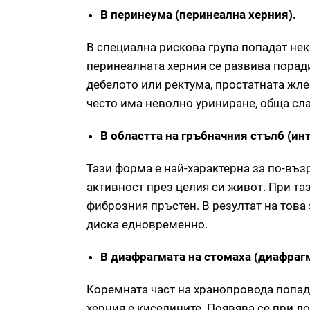
В перинеума (перинеална херния).
В специална рискова група попадат нек
перинеалната херния се развива поради
дебелото или ректума, простатната жле
често има неволно уриниране, обща сла
В областта на гръбначния стълб (ин
Тази форма е най-характерна за по-въз
активност през целия си живот. При т
фиброзния пръстен. В резултат на тов
диска едновременно.
В диафрагмата на стомаха (диафраг
Коремната част на хранопровода попад
херния е киселините. Появява се при 