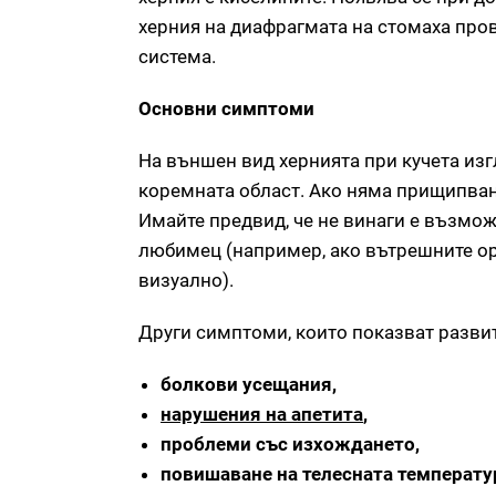
херния на диафрагмата на стомаха про
система.
Основни симптоми
На външен вид хернията при кучета изг
коремната област. Ако няма прищипван
Имайте предвид, че не винаги е възмо
любимец (например, ако вътрешните ор
визуално).
Други симптоми, които показват развит
болкови усещания,
нарушения на апетита
,
проблеми със изхождането,
повишаване на телесната температу