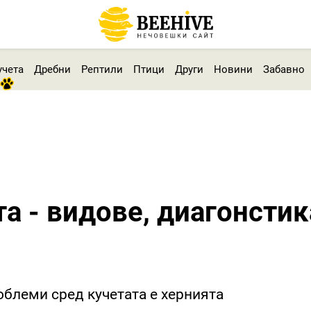
учета
Дребни
Рептили
Птици
Други
Новини
Забавно
а - видове, диагонстик
облеми сред кучетата е хернията