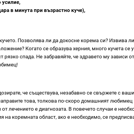
 усилие,
ара в минута при възрастно куче),
учето. Позволява ли да докосне корема си? Извива ли
ложение? Когато се образува херния, много кучета се 
т рязко спада. Не забравяйте, че здравето му зависи о
юбимец!
дозирате, че съществува, незабавно се свържете с ваш
 направите това, толкова по-скоро домашният любимец
от лечението е диагнозата. В повечето случаи е необ
я на коремната област, ако е необходимо, се предписв