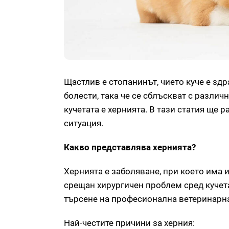
Щастлив е стопанинът, чието куче е зд
болести, така че се сблъскват с различ
кучетата е хернията. В тази статия ще
ситуация.
Какво представлява хернията?
Хернията е заболяване, при което има 
срещан хирургичен проблем сред кучет
търсене на професионална ветеринарна
Най-честите причини за херния: