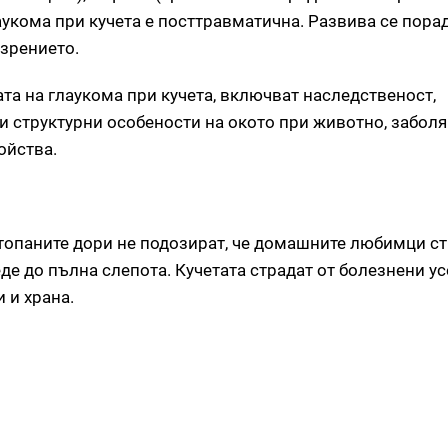
аукома при кучета е посттравматична. Развива се пор
 зрението.
а на глаукома при кучета, включват наследственост,
 структурни особености на окото при животно, заболя
ойства.
топаните дори не подозират, че домашните любимци ст
де до пълна слепота. Кучетата страдат от болезнени у
и и храна.