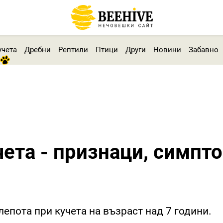
учета
Дребни
Рептили
Птици
Други
Новини
Забавно
чета - признаци, симпт
лепота при кучета на възраст над 7 години.