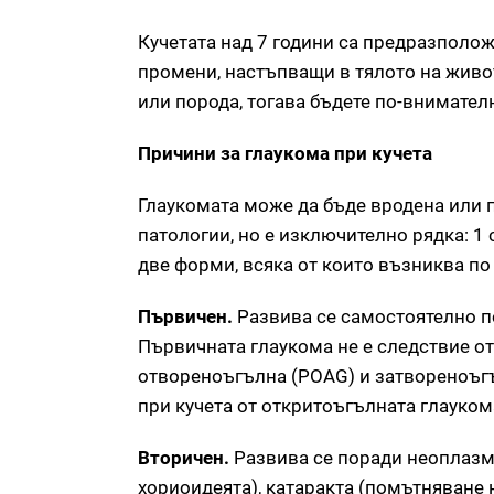
Кучетата над 7 години са предразполож
промени, настъпващи в тялото на живо
или порода, тогава бъдете по-внимател
Причини за глаукома при кучета
Глаукомата може да бъде вродена или п
патологии, но е изключително рядка: 1 
две форми, всяка от които възниква по
Първичен.
Развива се самостоятелно п
Първичната глаукома не е следствие от
отвореноъгълна (POAG) и затвореноъгъ
при кучета от откритоъгълната глауком
Вторичен.
Развива се поради неоплазми
хориоидеята), катаракта (помътняване 