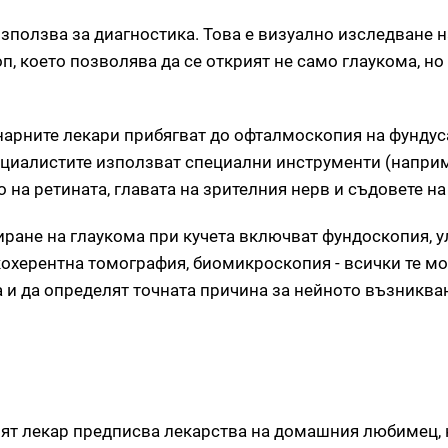
зползва за диагностика. Това е визуално изследване 
, което позволява да се открият не само глаукома, но 
нарните лекари прибягват до офталмоскопия на фундуса
специалистите използват специални инструменти (напри
 на ретината, главата на зрителния нерв и съдовете на
ране на глаукома при кучета включват фундоскопия, 
кохерентна томография, биомикроскопия - всички те мо
 и да определят точната причина за нейното възниква
ят лекар предписва лекарства на домашния любимец, 