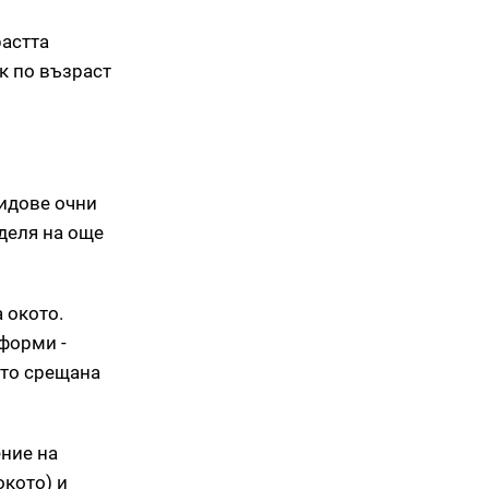
растта
к по възраст
видове очни
зделя на още
 окото.
 форми -
сто срещана
ение на
окото) и