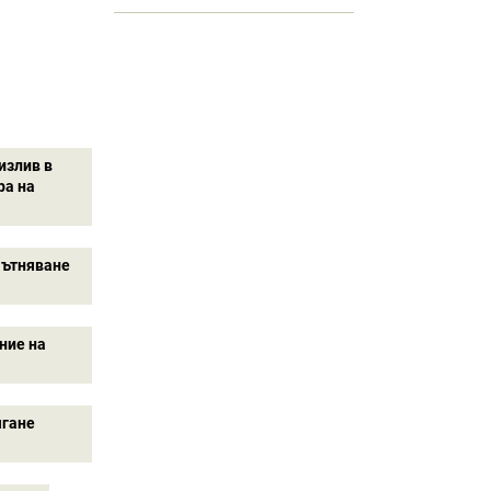
излив в
ра на
мътняване
ние на
ягане