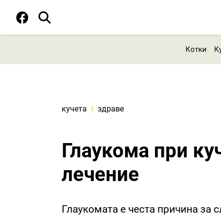
Котки
К
кучета
|
здраве
Глаукома при ку
лечение
Глаукомата е честа причина за с