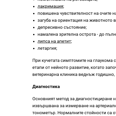
лакримация
;
повишена чувствителност на очите на
загуба на ориентация на животното 
депресивно състояние;
намалена зрителна острота - до пълн
липса на апетит
;
летаргия;
При кучетата симптомите на глаукома с
етапи от нейното развитие, когато зап
ветеринарна клиника веднъж годишно, 
Диагностика
Основният метод за диагностициране на
извършвана за измерване на артериалн
тонометър. Нормалните стойности са о