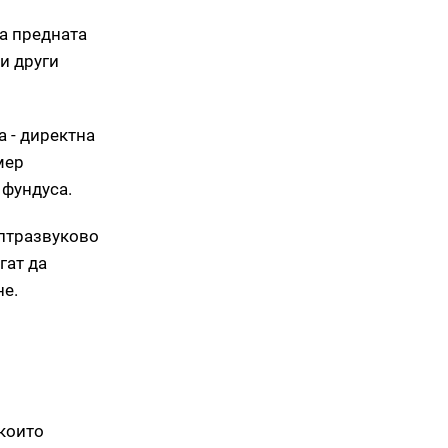
на предната
и други
 - директна
мер
 фундуса.
ултразвуково
гат да
не.
които