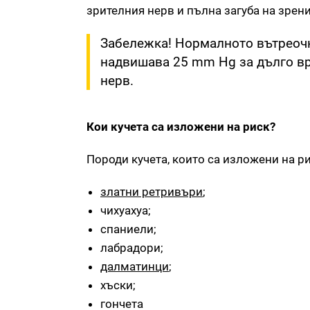
зрителния нерв и пълна загуба на зрени
Забележка! Нормалното вътреочн
надвишава 25 mm Hg за дълго вр
нерв.
Кои кучета са изложени на риск?
Породи кучета, които са изложени на ри
златни ретривъри
;
чихуахуа;
спаниели;
лабрадори;
далматинци
;
хъски;
гончета