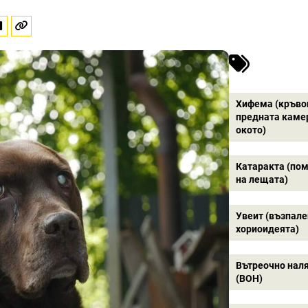
Хифема (кръво
предната каме
окото)
Катаракта (по
на лещата)
Увеит (възпале
хориоидеята)
Вътреочно нал
(ВОН)