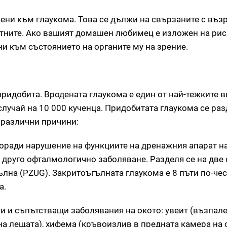
ени към глаукома. Това се дължи на свързаните с въз
тните. Ако вашият домашен любимец е изложен на рис
ни към състоянието на органите му на зрение.
ридобита. Вродената глаукома е един от най-тежките 
случай на 10 000 кученца. Придобитата глаукома се ра
 различни причини:
оради нарушение на функциите на дренажния апарат на
 друго офталмологично заболяване. Разделя се на две
лна (PZUG). Закритоъгълната глаукома е 8 пъти по-че
а.
 и съпътстващи заболявания на окото: увеит (възпал
на лещата), хифема (кръвоизлив в предната камера на 