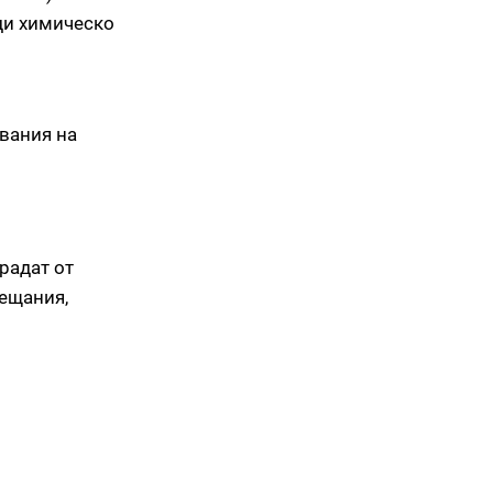
ади химическо
вания на
радат от
сещания,