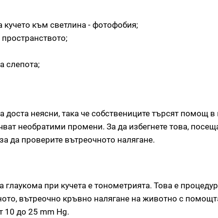
 кучето към светлина - фотофобия;
в пространството;
а слепота;
а доста неясни, така че собствениците търсят помощ в
очват необратими промени. За да избегнете това, посещ
за да проверите вътреочното налягане.
 глаукома при кучета е тонометрията. Това е процедур
ото, вътреочно кръвно налягане на животно с помощт
т 10 до 25 mm Hg.