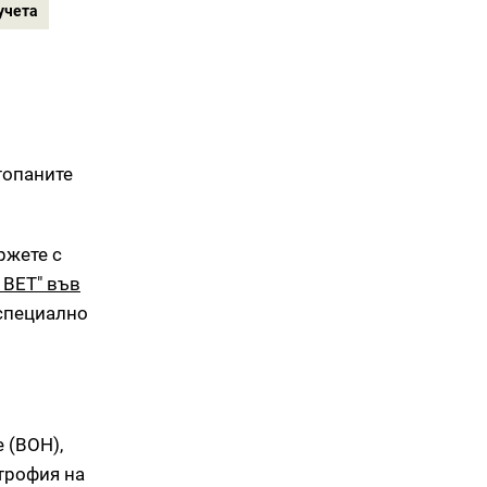
учета
топаните
ржете с
 ВЕТ" във
 специално
 (ВОН),
атрофия на