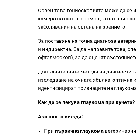
Освен това гониоскопията може да се и
камера на окото с помощта на гониоскоп
заболявания на органа на зрението.
За поставяне на точна диагноза ветери
и индиректна. За да направите това, 
офталмоскоп), за да оценят състоянието
Допълнителните методи за диагностици
изследване на очната ябълка, оптична 
идентифицират признаците на глаукома
Как да се лекува глаукома при кучета?
Ако окото вижда:
При
първична глаукома
ветеринарни