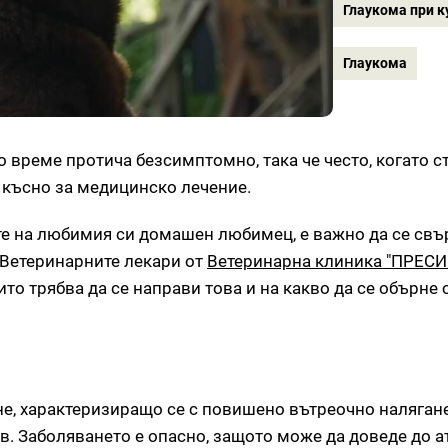
Глаукома при к
Глаукома
о време протича безсимптомно, така че често, когато с
 късно за медицинско лечение.
те на любимия си домашен любимец, е важно да се свъ
 Ветеринарните лекари от
Ветеринарна клиника "ПРЕСИ
то трябва да се направи това и на какво да се обърне
не, характеризиращо се с повишено вътреочно налягане
в. Заболяването е опасно, защото може да доведе до 