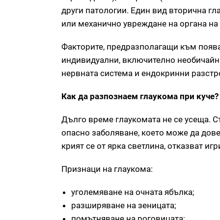
други патологии. Един вид вторична гл
или механично увреждане на органа на
Факторите, предразполагащи към появат
индивидуални, включително необичайни
нервната система и ендокринни разстр
Как да разпознаем глаукома при куче?
Дълго време глаукомата не се усеща. С
опасно заболяване, което може да дове
крият се от ярка светлина, отказват игр
Признаци на глаукома:
уголемяване на очната ябълка;
разширяване на зеницата;
помътняване на роговицата;