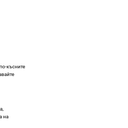
 по-късните
авайте
а,
а на