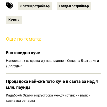
Златен ретрийвър
Голдън ретрийвър
Кучета
Още по темата:
Eнотовидно куче
Напоследък се среща и у нас, главно в Северна България и
Добруджа.
Продадоха най-скъпото куче в света за над 4
млн. паунда
Кадабомб Оками е кръстоска между истински вълк и
кавказка овчарка