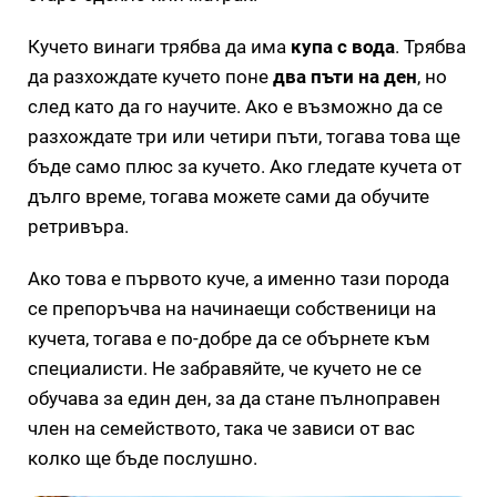
Кучето винаги трябва да има
купа с вода
. Трябва
да разхождате кучето поне
два пъти на ден
, но
след като да го научите. Ако е възможно да се
разхождате три или четири пъти, тогава това ще
бъде само плюс за кучето. Ако гледате кучета от
дълго време, тогава можете сами да обучите
ретривъра.
Ако това е първото куче, а именно тази порода
се препоръчва на начинаещи собственици на
кучета, тогава е по-добре да се обърнете към
специалисти. Не забравяйте, че кучето не се
обучава за един ден, за да стане пълноправен
член на семейството, така че зависи от вас
колко ще бъде послушно.