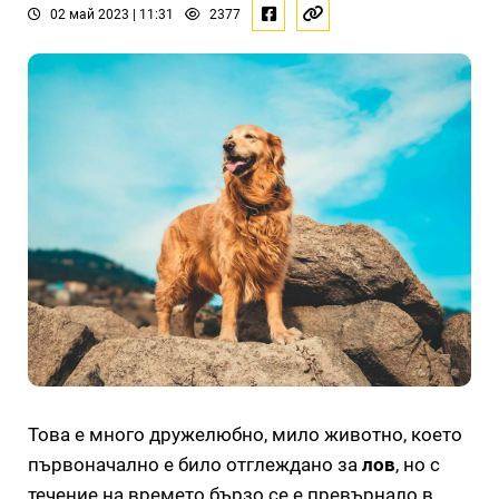
02 май 2023 | 11:31
2377
Това е много дружелюбно, мило животно, което
първоначално е било отглеждано за
лов
, но с
течение на времето бързо се е превърнало в