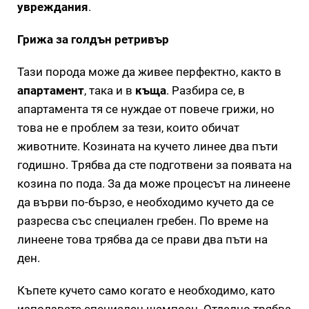
увреждания
.
Грижа за голдън ретривър
Тази порода може да живее перфектно, както в
апартамент
, така и в
къща
. Разбира се, в
апартамента тя се нуждае от повече грижи, но
това не е проблем за тези, които обичат
животните. Козината на кучето линее два пъти
годишно. Tрябва да сте подготвени за появата на
козина по пода. За да може процесът на линеене
да върви по-бързо, е необходимо кучето да се
разресва със специален гребен. По време на
линеене това трябва да се прави два пъти на
ден.
Къпете кучето само когато е необходимо, като
използвате специален шампоан. Отделно трябва