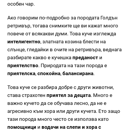
особен чар.
Ако говорим по-подробно за породата Голдън
ретривър, тогава снимките ще ви кажат много
повече от всякакви думи. Това куче изглежда
интелигентно
, златната козина блести на
слънце, гледайки в очите на ретривъра, веднага
разбирате какво е кучешка
преданост
и
приятелство
. Природата на тази порода е
приятелска
,
спокойна
,
балансирана
.
Това куче се разбира добре с други животни,
става страхотен
приятел за децата
. Много е
важно кучето да се обучава лесно, да не е
агресивно към хора или други кучета. Ето защо
тази порода много често се използва като
помощници
и
водачи на слепи и хора с