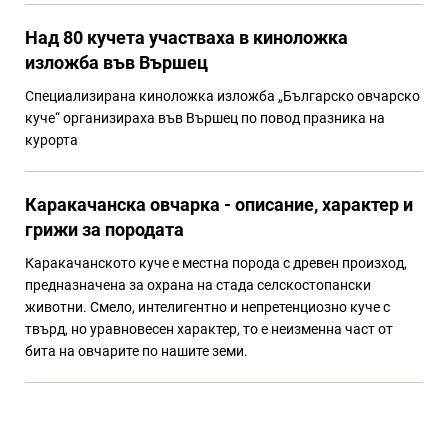
Над 80 кучета участваха в киноложка
изложба във Вършец
Специализирана киноложка изложба „Българско овчарско
куче“ организираха във Вършец по повод празника на
курорта
Каракачанска овчарка - описание, характер и
грижи за породата
Каракачанското куче е местна порода с древен произход,
предназначена за охрана на стада селскостопански
животни. Смело, интелигентно и непретенциозно куче с
твърд, но уравновесен характер, то е неизменна част от
бита на овчарите по нашите земи.