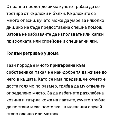
От ранна пролет до зима кучето трябва да се
третира от кърлежи и бълхи. Кърлежите са
много опасни, кучето може да умре за няколко
дни, ако не бъде предоставена спешна помощ.
Затова не забравяйте да използвате или капки
при холката, или спрейове и специални яки.
Голдън ретривър у дома
Тази порода е много
привързана към
собственика
, така че е най-добре тя да живее до
него в къщата. Като се има предвид, че кучето е
доста голямо по размер, трябва да му отделите
определено място. За да избегнете разхлабена
козина и твърда кожа на лактите, кучето трябва
да постави мека постелка - в идеалния случай
старо одеяло или матрак.