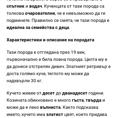
спътник
и
водач
. Кученцата от тази порода са
толкова
очарователни
, че е невъзможно да ги
подминете. Правилно се смята, че тази порода е
идеална за семейства с деца
.
Характеристики и описание на породата
Тази порода е отгледана през 19 век,
първоначално е била ловна порода. Целта му е
да донесе отстрелян дивеч. Златният ретривър е
доста голямо куче, теглото му може да
надхвърли 30 кг.
Кучето живее от
десет
до
дванадесет
години.
Козината обикновено е много
гъста
,
твърда
и
може да е леко
вълниста
. Както подсказва
името, кучето има
златист
цвят, което придава