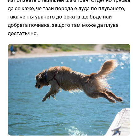
да се каже, че тази порода е луда по плуването,
така че пътуването до реката ще бъде най-
добрата почивка, защото там може да плува
достатъчно.