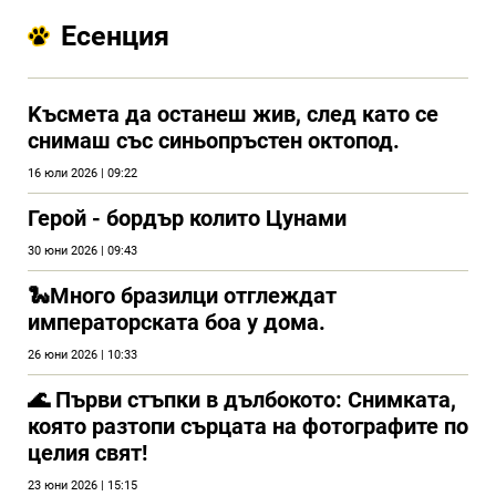
Есенция
Kъсмета да останеш жив, след като се
снимаш със синьопръстен октопод.
16 юли 2026 | 09:22
Герой - бордър колито Цунами
30 юни 2026 | 09:43
🐍Много бразилци отглеждат
императорската боа у дома.
26 юни 2026 | 10:33
🌊 Първи стъпки в дълбокото: Снимката,
която разтопи сърцата на фотографите по
целия свят!
23 юни 2026 | 15:15