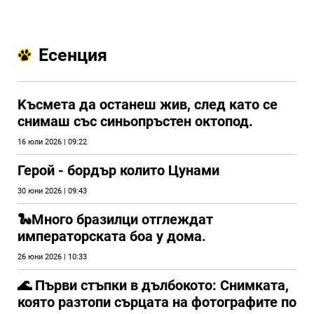
Есенция
Kъсмета да останеш жив, след като се
снимаш със синьопръстен октопод.
16 юли 2026 | 09:22
Герой - бордър колито Цунами
30 юни 2026 | 09:43
🐍Много бразилци отглеждат
императорската боа у дома.
26 юни 2026 | 10:33
🌊 Първи стъпки в дълбокото: Снимката,
която разтопи сърцата на фотографите по