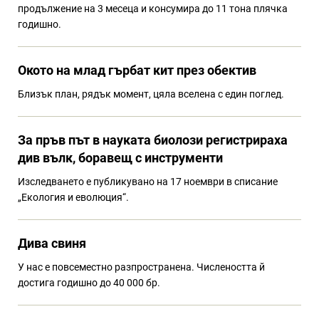
продължение на 3 месеца и консумира до 11 тона плячка
годишно.
Окото на млад гърбат кит през обектив
Близък план, рядък момент, цяла вселена с един поглед.
За пръв път в науката биолози регистрираха
див вълк, боравещ с инструменти
Изследването е публикувано на 17 ноември в списание
„Екология и еволюция“.
Дива свиня
У нас е повсеместно разпространена. Числеността й
достига годишно до 40 000 бр.