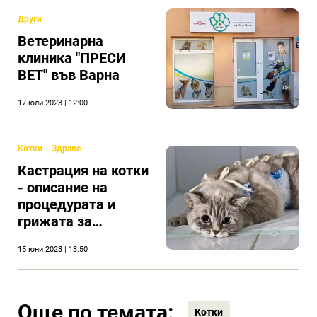
Други
Ветеринарна
клиника "ПРЕСИ
ВЕТ" във Варна
17 юли 2023 | 12:00
Котки
Здраве
Кастрация на котки
- oписание на
процедурата и
грижата за
животното след
15 юни 2023 | 13:50
операция
Още по темата:
Котки