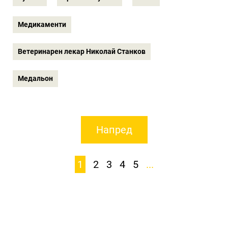
Медикаменти
Ветеринарен лекар Николай Станков
Медальон
Напред
1
2
3
4
5
...