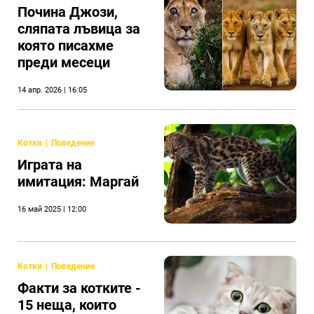
Почина Джози,
сляпата лъвица за
която писахме
преди месеци
14 апр. 2026 | 16:05
Котки
Поведение
Играта на
имитация: Маргай
16 май 2025 | 12:00
Котки
Поведение
Факти за котките -
15 неща, които