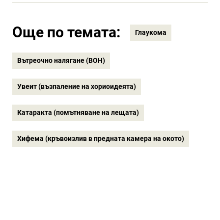
Още по темата:
Глаукома
Вътреочно налягане (ВОН)
Увеит (възпаление на хориоидеята)
Катаракта (помътняване на лещата)
Хифема (кръвоизлив в предната камера на окото)