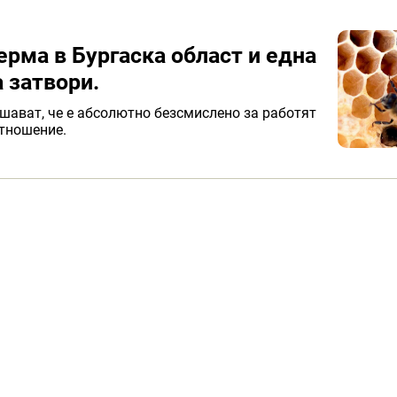
рма в Бургаска област и една
а затвори.
шават, че е абсолютно безсмислено за работят
отношение.