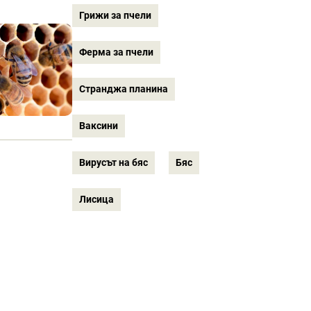
Грижи за пчели
Ферма за пчели
Странджа планина
Ваксини
Вирусът на бяс
Бяс
Лисица