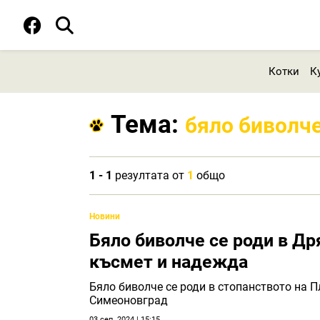
Котки
К
Тема:
бяло биволч
1 - 1
резултата от
1
общо
Новини
Бяло биволче се роди в Др
късмет и надежда
Бяло биволче се роди в стопанството на 
Симеоновград
03 сеп. 2024 | 15:15