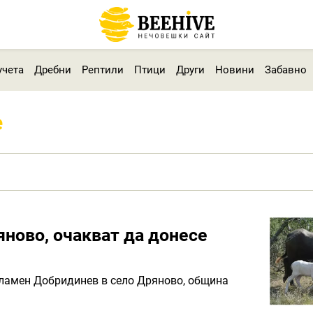
учета
Дребни
Рептили
Птици
Други
Новини
Забавно
е
яново, очакват да донесе
Пламен Добридинев в село Дряново, община