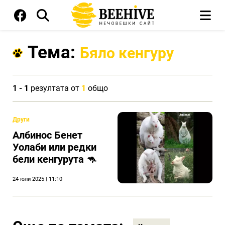
Тема:
Бяло кенгуру
1 - 1
резултата от
1
общо
Други
Албинос Бенет
Уолаби или редки
бели кенгурута 🦘
24 юли 2025 | 11:10