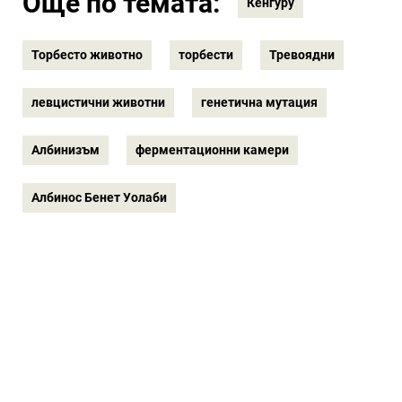
Още по темата:
Кенгуру
Торбесто животно
торбести
Тревоядни
левцистични животни
генетична мутация
Албинизъм
ферментационни камери
Албинос Бенет Уолаби