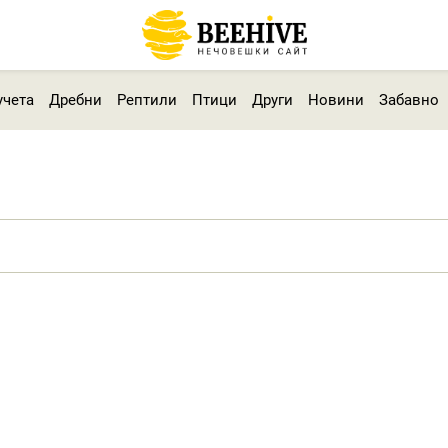
учета
Дребни
Рептили
Птици
Други
Новини
Забавно