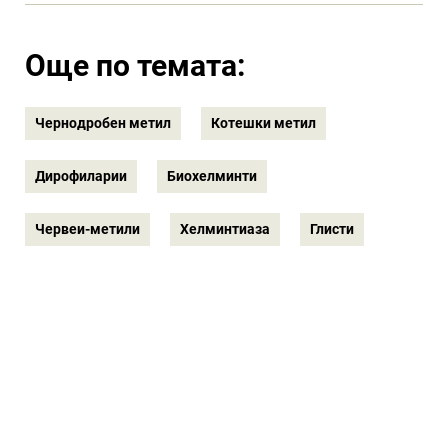
Още по темата:
Чернодробен метил
Котешки метил
Дирофиларии
Биохелминти
Червеи-метили
Хелминтиаза
Глисти