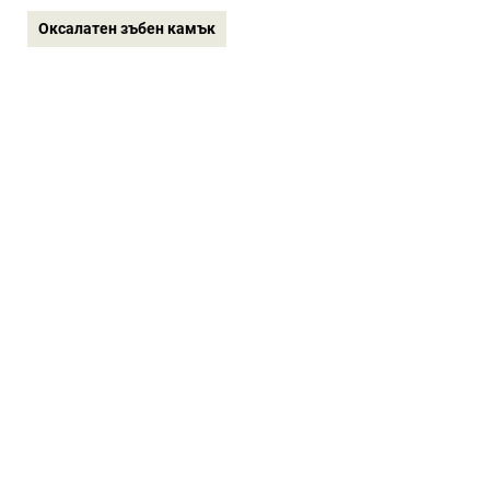
Oксалатен зъбен камък