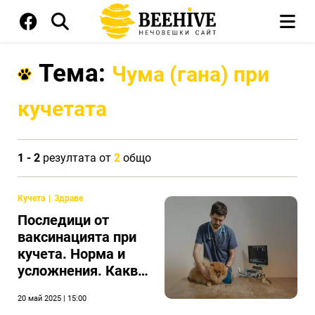
Тема:
Чума (гана) при
кучетата
1 - 2
резултата от
2
общо
Кучета
Здраве
Последици от
ваксинацията при
кучета. Норма и
усложнения. Какво
да правим, ако
20 май 2025 | 15:00
всичко е лошо?