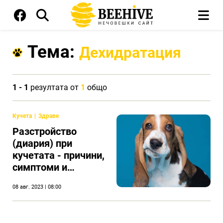
Тема:
Дехидратация
1 - 1
резултата от
1
общо
Кучета
Здраве
Разстройство
(диария) при
кучетата - причини,
симптоми и
лечение
08 авг. 2023 | 08:00