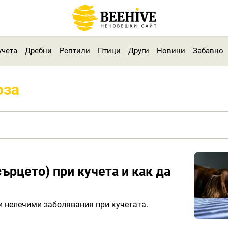
учета
Дребни
Рептили
Птици
Други
Новини
Забавно
оза
ърцето) при кучета и как да
и нелечими заболявания при кучетата.