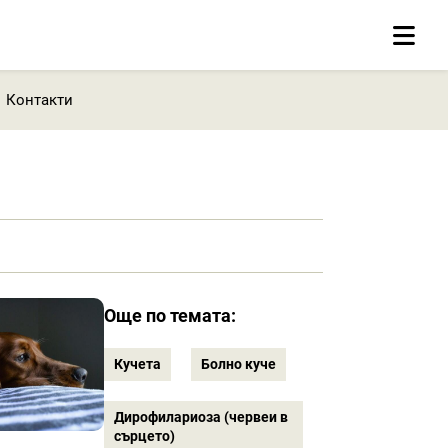
Контакти
Още по темата:
Кучета
Болно куче
Дирофилариоза (червеи в
сърцето)