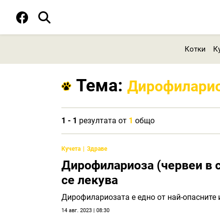
Котки
К
Тема:
Дирофилари
1 - 1
резултата от
1
общо
Кучета
Здраве
Дирофилариоза (червеи в с
се лекува
Дирофилариозата е едно от най-опасните 
14 авг. 2023 | 08:30