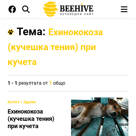
Тема:
Ехинококоза
(кучешка тения) при
кучета
1 - 1
резултата от
1
общо
Кучета
Здраве
Ехинококоза
(кучешка тения)
при кучета