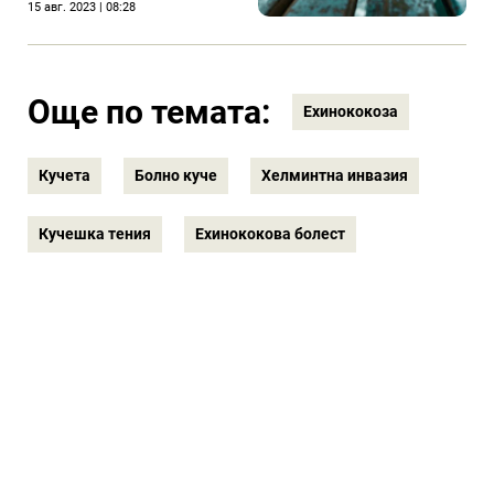
15 авг. 2023 | 08:28
Още по темата:
Ехинококоза
Кучета
Болно куче
Хелминтна инвазия
Кучешка тения
Ехинококова болест